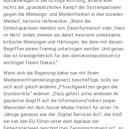
Abmahnklagen in die richtige Richtung, ändere aber
nichts am „grundsätzlichen Kampf der Systemparteien
gegen die Meinungs- und Medienfreiheit in den sozialen
Medien“, betonte Hafenecker: „Wenn die
Einheitsparteien nämlich von ‚Desinformation‘ oder ‚Hass
im Netz‘ reden, meinen sie damit meistens unliebsame,
kritische Meinungen und Haltungen, die dann mit diesen
Begriffen einem Framing unterzogen werden. Und genau
das ist brandgefährlich für den demokratiepolitisch so
wichtigen freien Diskurs.“
Wenn sich die Regierung daher nun mit ihrem
Medienrechtsänderungsgesetz beschäftige, solle sie
sich auch gleich anderen „Pfuschgesetzen gegen die
Grundrechte“ widmen. „Dazu gehört unter anderem ihr
geplanter Angriff auf die Informationsfreiheit junger
Menschen mit dem Social-Media-Verbot für unter 14-
Jährige genauso wie der ‚Digital Services Act‘, der bloß
ein von den EU-Eliten unter dem Applaus der
Einheitsparteien geschnitztes Zensurinstrument ist“, so