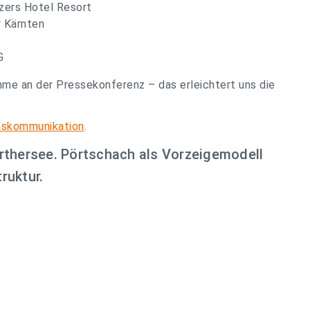
zers Hotel Resort
 Kärnten
G
hme an der Pressekonferenz – das erleichtert uns die
nskommunikation
.
hersee. Pörtschach als Vorzeigemodell
ruktur.