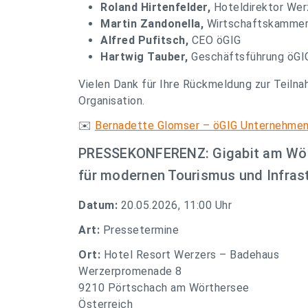
Roland Hirtenfelder,
Hoteldirektor Wer
Martin Zandonella,
Wirtschaftskammer
Alfred Pufitsch,
CEO öGIG
Hartwig Tauber,
Geschäftsführung öGI
Vielen Dank für Ihre Rückmeldung zur Teilna
Organisation.
✉️
Bernadette Glomser – öGIG Unternehme
PRESSEKONFERENZ: Gigabit am Wört
für modernen Tourismus und Infrast
Datum:
20.05.2026, 11:00 Uhr
Art:
Pressetermine
Ort:
Hotel Resort Werzers – Badehaus
Werzerpromenade 8
9210 Pörtschach am Wörthersee
Österreich