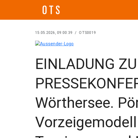
15.05.2026, 09:00:39
/
OTS0019
EINLADUNG ZU
PRESSEKONFER
Wörthersee. Pö
Vorzeigemodell