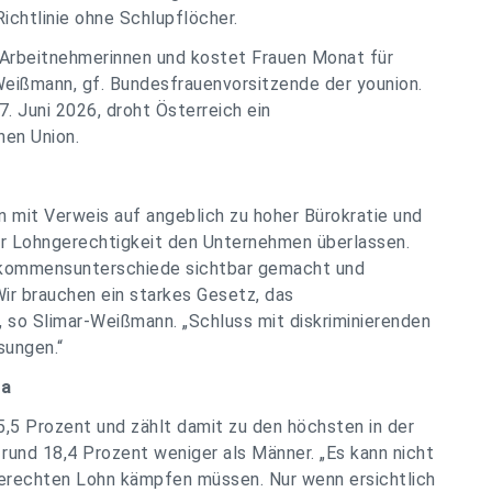
ichtlinie ohne Schlupflöcher.
 Arbeitnehmerinnen und kostet Frauen Monat für
Weißmann, gf. Bundesfrauenvorsitzende der younion.
. Juni 2026, droht Österreich ein
hen Union.
n mit Verweis auf angeblich zu hoher Bürokratie und
r Lohngerechtigkeit den Unternehmen überlassen.
Einkommensunterschiede sichtbar gemacht und
Wir brauchen ein starkes Gesetz, das
, so Slimar-Weißmann. „Schluss mit diskriminierenden
sungen.“
pa
5,5 Prozent und zählt damit zu den höchsten in der
 rund 18,4 Prozent weniger als Männer. „Es kann nicht
gerechten Lohn kämpfen müssen. Nur wenn ersichtlich