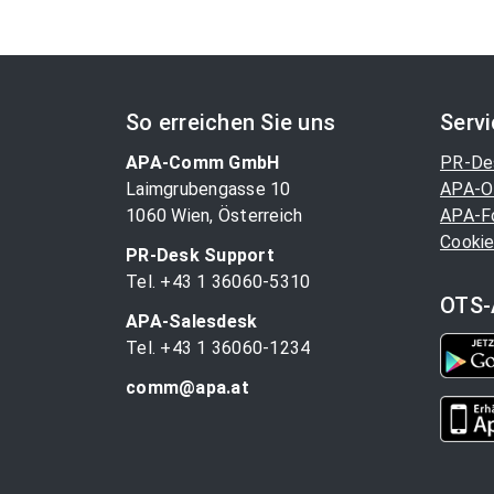
So erreichen Sie uns
Serv
APA-Comm GmbH
PR-De
Laimgrubengasse 10
APA-O
1060 Wien, Österreich
APA-F
Cookie
PR-Desk Support
Tel. +43 1 36060-5310
OTS-
APA-Salesdesk
Tel. +43 1 36060-1234
comm@apa.at