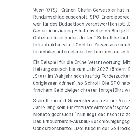
Wien (OTS) -
Grünen-Chefin Gewessler hat in
Rundumschlag ausgeholt. SPÖ-Energiesprecher
wer für das Budgetloch verantwortlich ist: 
Gegenfinanzierung – hat uns dieses Budgetloc
Österreich ausbaden dürfen.“ Schroll betont: 
Infrastruktur, statt Geld für Zinsen auszug
Immobilienunternehmen leisten ihren gerecht
Ein Beispiel für die Grüne Verantwortung: Mi
Heizungstausch bis zum Jahr 2027 fördern. 
„Statt im Wahljahr noch kräftig Förderzucker
übriglassen können“, so Schroll. Die SPÖ ha
frischem Geld zielgerichteter fortgeführt wi
Schroll erinnert Gewessler auch an ihre Vers
Jahre lang kein Elektrizitätswirtschaftsge
Monate gebraucht.“ Nun liegt das nächste z
Das Erneuerbaren-Ausbau-Beschleunigungsg
Oppositionspartei. „Der Krieg in der Golfreg