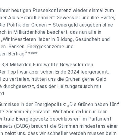
 ihrer heutigen Pressekonferenz wieder einmal zum
 Alois Schroll erinnert Gewessler und ihre Partei,
„Die Politik der Grünen – Steuergeld ausgeben ohne
h in Milliardenhöhe beschert, das nun alle in
„Wir investieren lieber in Bildung, Gesundheit und
eben. Banken, Energiekonzerne und
en Beitrag.“ ****
t 3,8 Milliarden Euro wollte Gewessler den
Der Topf war aber schon Ende 2024 leergeräumt.
l zu verteilen, hätten uns die Grünen gerne Geld
be durchgesetzt, dass der Heizungstausch mit
rd.
äumnisse in der Energiepolitik: „Die Grünen haben fünf
setz zusammengebracht. Wir haben dafür nur zehn
entrale Energiegesetz beschlussreif im Parlament.
esetz (EABG) braucht die Stimmen mindestens einer
ion zeigt uns, dass wir schneller werden müssen beim