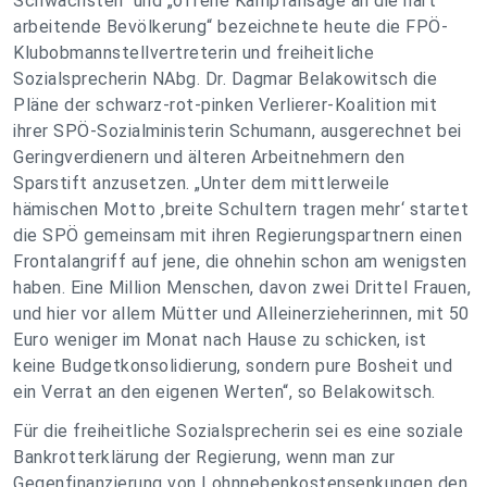
Schwächsten“ und „offene Kampfansage an die hart
arbeitende Bevölkerung“ bezeichnete heute die FPÖ-
Klubobmannstellvertreterin und freiheitliche
Sozialsprecherin NAbg. Dr. Dagmar Belakowitsch die
Pläne der schwarz-rot-pinken Verlierer-Koalition mit
ihrer SPÖ-Sozialministerin Schumann, ausgerechnet bei
Geringverdienern und älteren Arbeitnehmern den
Sparstift anzusetzen. „Unter dem mittlerweile
hämischen Motto ‚breite Schultern tragen mehr‘ startet
die SPÖ gemeinsam mit ihren Regierungspartnern einen
Frontalangriff auf jene, die ohnehin schon am wenigsten
haben. Eine Million Menschen, davon zwei Drittel Frauen,
und hier vor allem Mütter und Alleinerzieherinnen, mit 50
Euro weniger im Monat nach Hause zu schicken, ist
keine Budgetkonsolidierung, sondern pure Bosheit und
ein Verrat an den eigenen Werten“, so Belakowitsch.
Für die freiheitliche Sozialsprecherin sei es eine soziale
Bankrotterklärung der Regierung, wenn man zur
Gegenfinanzierung von Lohnnebenkostensenkungen den