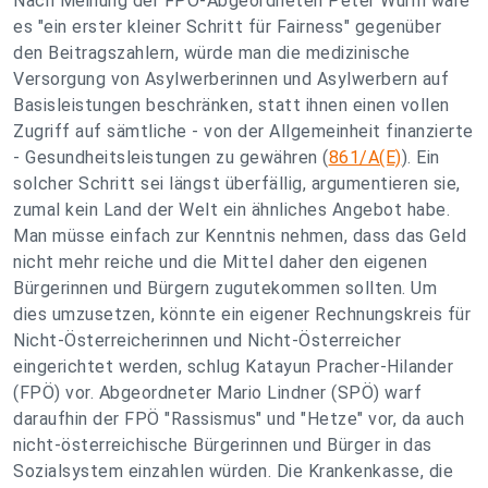
Nach Meinung der FPÖ-Abgeordneten Peter Wurm wäre
es "ein erster kleiner Schritt für Fairness" gegenüber
den Beitragszahlern, würde man die medizinische
Versorgung von Asylwerberinnen und Asylwerbern auf
Basisleistungen beschränken, statt ihnen einen vollen
Zugriff auf sämtliche - von der Allgemeinheit finanzierte
- Gesundheitsleistungen zu gewähren (
861/A(E)
). Ein
solcher Schritt sei längst überfällig, argumentieren sie,
zumal kein Land der Welt ein ähnliches Angebot habe.
Man müsse einfach zur Kenntnis nehmen, dass das Geld
nicht mehr reiche und die Mittel daher den eigenen
Bürgerinnen und Bürgern zugutekommen sollten. Um
dies umzusetzen, könnte ein eigener Rechnungskreis für
Nicht-Österreicherinnen und Nicht-Österreicher
eingerichtet werden, schlug Katayun Pracher-Hilander
(FPÖ) vor. Abgeordneter Mario Lindner (SPÖ) warf
daraufhin der FPÖ "Rassismus" und "Hetze" vor, da auch
nicht-österreichische Bürgerinnen und Bürger in das
Sozialsystem einzahlen würden. Die Krankenkasse, die