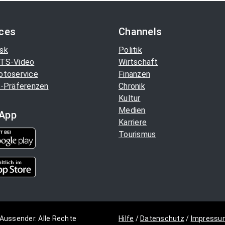
ices
Channels
sk
Politik
TS-Video
Wirtschaft
otoservice
Finanzen
-Präferenzen
Chronik
Kultur
Medien
App
Karriere
Tourismus
Aussender. Alle Rechte
Hilfe
/
Datenschutz
/
Impressu