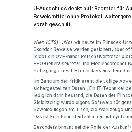
U-Ausschuss deckt auf: Beamter für Au
Beweismittel ohne Protokoll weiterger
vorab geschult.
Wien (OTS) -
„Was wir heute im Pilnacek-Unt
Skandal: Beweise werden gesichert, aber of
leidet ein ÖVP-naher Personalvertreter plöt
FPÖ-Generalsekretär und Mediensprecher NAb
Befragung eines IT-Technikers aus dem Bund
Im Zentrum der Kritik steht die völlige Abwe
sichergestellten Daten: „Ein IT-Techniker be
lediglich darin bestand, die Daten der Pilna
Gleichzeitig wurde eigens Software für gen
Beweise liegen am Tisch, die Werkzeuge sind
Das ist kein Behördenfehler, das ist syste
Besonders brisant sei die Rolle der Auskunft