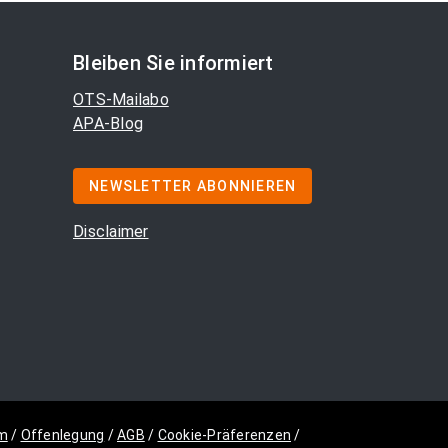
Bleiben Sie informiert
OTS-Mailabo
APA-Blog
NEWSLETTER ABONNIEREN
Disclaimer
m
/
Offenlegung
/
AGB
/
Cookie-Präferenzen
/