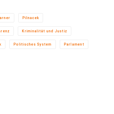
arner
Pilnacek
arenz
Kriminalität und Justiz
k
Politisches System
Parlament