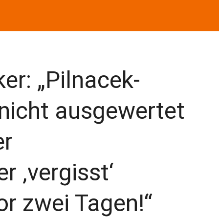
r: „Pilnacek-
nicht ausgewertet
er
r ‚vergisst‘
or zwei Tagen!“