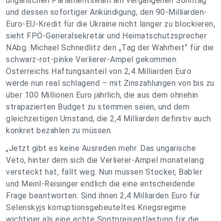
ungarischen Parlamentswahl am vergangenen Sonntag
und dessen sofortiger Ankündigung, den 90-Milliarden-
Euro-EU-Kredit für die Ukraine nicht länger zu blockieren,
sieht FPÖ-Generalsekretär und Heimatschutzsprecher
NAbg. Michael Schnedlitz den „Tag der Wahrheit” für die
schwarz-rot-pinke Verlierer-Ampel gekommen.
Österreichs Haftungsanteil von 2,4 Milliarden Euro
werde nun real schlagend – mit Zinszahlungen von bis zu
über 100 Millionen Euro jährlich, die aus dem ohnehin
strapazierten Budget zu stemmen seien, und dem
gleichzeitigen Umstand, die 2,4 Milliarden definitiv auch
konkret bezahlen zu müssen.
„Jetzt gibt es keine Ausreden mehr. Das ungarische
Veto, hinter dem sich die Verlierer-Ampel monatelang
versteckt hat, fällt weg. Nun müssen Stocker, Babler
und Meinl-Reisinger endlich die eine entscheidende
Frage beantworten: Sind ihnen 2,4 Milliarden Euro für
Selenskyjs korruptionsgebeuteltes Kriegsregime
wichtiger als eine echte Spritpreisentlastung für die