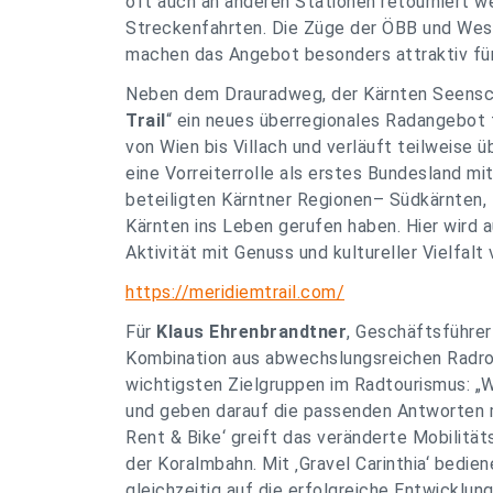
oft auch an anderen Stationen retourniert 
Streckenfahrten. Die Züge der ÖBB und West
machen das Angebot besonders attraktiv für 
Neben dem Drauradweg, der Kärnten Seensch
Trail
“ ein neues überregionales Radangebot 
von Wien bis Villach und verläuft teilweise
eine Vorreiterrolle als erstes Bundesland mi
beteiligten Kärntner Regionen– Südkärnten, K
Kärnten ins Leben gerufen haben. Hier wird
Aktivität mit Genuss und kultureller Vielfalt 
https://meridiemtrail.com/
Für
Klaus Ehrenbrandtner
, Geschäftsführer
Kombination aus abwechslungsreichen Radrou
wichtigsten Zielgruppen im Radtourismus: 
und geben darauf die passenden Antworten m
Rent & Bike‘ greift das veränderte Mobilitä
der Koralmbahn. Mit ‚Gravel Carinthia‘ bedie
gleichzeitig auf die erfolgreiche Entwicklun