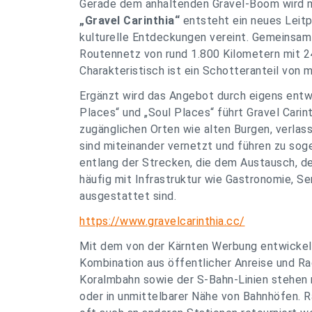
Gerade dem anhaltenden Gravel-Boom wird 
„Gravel Carinthia“
entsteht ein neues Leitpr
kulturelle Entdeckungen vereint. Gemeinsam
Routennetz von rund 1.800 Kilometern mit 24
Charakteristisch ist ein Schotteranteil von
Ergänzt wird das Angebot durch eigens entwi
Places“ und „Soul Places“ führt Gravel Carin
zugänglichen Orten wie alten Burgen, verla
sind miteinander vernetzt und führen zu so
entlang der Strecken, die dem Austausch, de
häufig mit Infrastruktur wie Gastronomie, 
ausgestattet sind.
https://www.gravelcarinthia.cc/
Mit dem von der Kärnten Werbung entwicke
Kombination aus öffentlicher Anreise und Ra
Koralmbahn sowie der S-Bahn-Linien stehen r
oder in unmittelbarer Nähe von Bahnhöfen. R