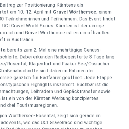
Beitrag zur Positionierung Kärntens als
rtet am 10.-12. April mit
Gravel Wörthersee
, einem
00 Teilnehmerinnen und Teilnehmern.
Das Event findet
r UCI Gravel World Series. Kärnten ist der einzige
rreich und Gravel Wörthersee ist es ein offizielles
t in Australien.
sta
bereits zum 2. Mal eine mehrtägige Genuss-
schleife. Dabei erkunden Radbegeisterte 8 Tage lang
ee/Rosental, Klagenfurt und Faaker See/Ossiacher
Straßenabschnitte sind dabei im Rahmen der
rsee gänzlich für Radfahrer geöffnet. Jede Etappe
ionstypischen Highlights inszeniert. Buchbar ist die
ernachtungen, Leihrädern und Gepäcktransfer sowie
a ist ein von der Kärnten Werbung konzipiertes
nd drei Tourismusregionen.
ion Wörthersee-Rosental, zeigt sich gerade im
adevents, wie das UCI Gravelrace sind wichtige