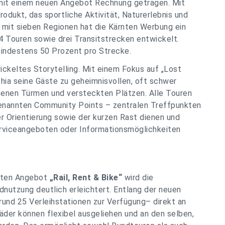
mit einem neuen Angebot Rechnung getragen. Mit
odukt, das sportliche Aktivität, Naturerlebnis und
 mit sieben Regionen hat die Kärnten Werbung ein
 Touren sowie drei Transitstrecken entwickelt.
 mindestens 50 Prozent pro Strecke.
ckeltes Storytelling. Mit einem Fokus auf „Lost
thia seine Gäste zu geheimnisvollen, oft schwer
ssenen Türmen und versteckten Plätzen. Alle Touren
genannten Community Points – zentralen Treffpunkten
r Orientierung sowie der kurzen Rast dienen und
Serviceangeboten oder Informationsmöglichkeiten
lten Angebot
„Rail, Rent & Bike“
wird die
dnutzung deutlich erleichtert. Entlang der neuen
und 25 Verleihstationen zur Verfügung– direkt an
äder können flexibel ausgeliehen und an den selben,