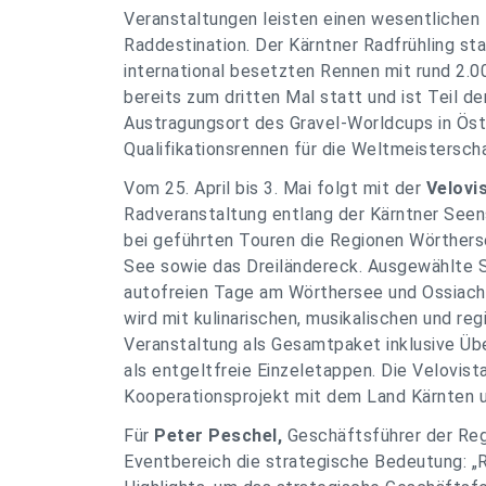
Veranstaltungen leisten einen wesentlichen 
Raddestination. Der Kärntner Radfrühling sta
international besetzten Rennen mit rund 2.0
bereits zum dritten Mal statt und ist Teil de
Austragungsort des Gravel-Worldcups in Öste
Qualifikationsrennen für die Weltmeisterschaf
Vom 25. April bis 3. Mai folgt mit der
Velovi
Radveranstaltung entlang der Kärntner Seen
bei geführten Touren die Regionen Wörthers
See sowie das Dreiländereck. Ausgewählte 
autofreien Tage am Wörthersee und Ossiache
wird mit kulinarischen, musikalischen und reg
Veranstaltung als Gesamtpaket inklusive Üb
als entgeltfreie Einzeletappen. Die Velovist
Kooperationsprojekt mit dem Land Kärnten u
Für
Peter Peschel,
Geschäftsführer der Reg
Eventbereich die strategische Bedeutung: „R