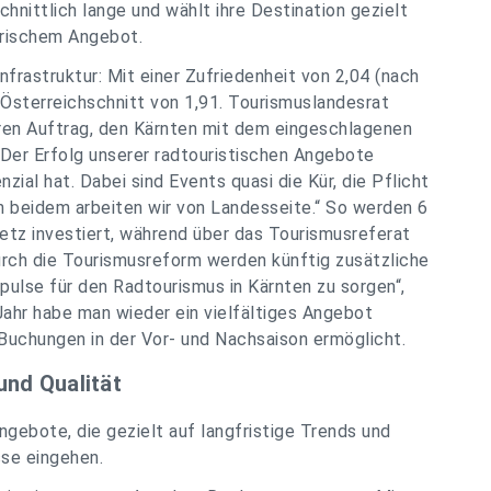
chnittlich lange und wählt ihre Destination gezielt
arischem Angebot.
nfrastruktur: Mit einer Zufriedenheit von 2,04 (nach
Österreichschnitt von 1,91. Tourismuslandesrat
aren Auftrag, den Kärnten mit dem eingeschlagenen
er Erfolg unserer radtouristischen Angebote
zial hat. Dabei sind Events quasi die Kür, die Pflicht
An beidem arbeiten wir von Landesseite.“ So werden 6
dnetz investiert, während über das Tourismusreferat
urch die Tourismusreform werden künftig zusätzliche
pulse für den Radtourismus in Kärnten zu sorgen“,
Jahr habe man wieder ein vielfältiges Angebot
 Buchungen in der Vor- und Nachsaison ermöglicht.
und Qualität
ebote, die gezielt auf langfristige Trends und
sse eingehen.