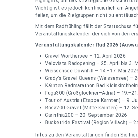
Highlights, um das strategische Geschäftsf
Wichtig ist es jedoch kontinuierlich am Ang
feilen, um die Zielgruppen nicht zu enttäusc
Mit dem Radfrühling fällt der Startschuss für
Veranstaltungskalender, der sich von den er
Veranstaltungskalender Rad 2026 (Auswah
Gravel Wörthersee – 12. April 2026
Velovista Radopening – 25. April bis 3. 
Weissensee Downhill – 14.–17. Mai 202
Grady’s Gravel Queens (Weissensee) – 2
Kärnten Radmarathon Bad Kleinkirchheim
Fuga300 (Großglockner–Adria) – 19.–21.
Tour of Austria (Etappe Kärnten) – 9. Ju
Rosa200 Gravel (Mittelkärnten) – 12. 
Carinthia200 – 20. September 2026
Bucketride Festival (Region Villach) –
Infos zu den Veranstaltungen finden Sie hier