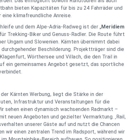
werden. Das ermöglicht sowohl Rundtouren als auch
bahn bieten Kapazitäten für bis zu 24 Fahrräder und
eine klimafreundliche Anreise.
leife und dem Alpe-Adria-Radweg ist der „
Meridiem
für Trekking-Biker und Genuss-Radler. Die Route führt
 über Ungarn und Slowenien. Kärnten übernimmt dabei
t durchgehender Beschilderung. Projektträger sind die
lagenfurt, Wörthersee und Villach, die den Trail in
 auf ein gemeinsames Angebot gesetzt, das sportliche
verbindet.
 der Kärnten Werbung, liegt die Stärke in der
ten, Infrastruktur und Veranstaltungen für die
„Wir sehen einen dynamisch wachsenden Radmarkt –
it neuen Angeboten und gezielter Vermarktung. ‚Rail,
tsverhalten unserer Gäste auf und nutzt die Chancen
nen wir einen zentralen Trend im Radsport, während wir
g im Mountainbike-Bereich aufbauen. So positionieren