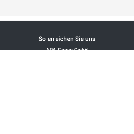
So erreichen Sie uns
APA-Comm GmbH
Laimgrubengasse 10
1060 Wien, Österreich
PR-Desk Support
Tel. +43 1 36060-5310
APA-Salesdesk
Tel. +43 1 36060-1234
comm@apa.at
Services