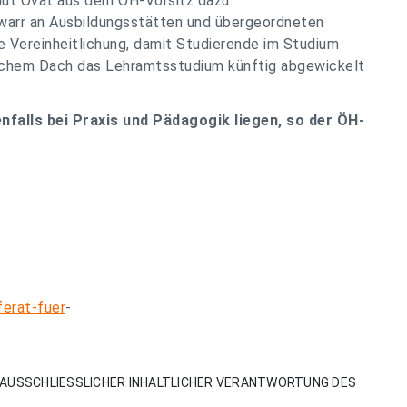
mut Ovat aus dem ÖH-Vorsitz dazu:
warr an Ausbildungsstätten und übergeordneten
ne Vereinheitlichung, damit Studierende im Studium
elchem Dach das Lehramtsstudium künftig abgewickelt
falls bei Praxis und Pädagogik liegen, so der ÖH-
ferat-fuer
-
AUSSCHLIESSLICHER INHALTLICHER VERANTWORTUNG DES