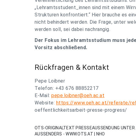
Vereinheitlichung des Lehramtsstudiums. U
„Lehramtsstudent_innen sind mit einem Wirr
Strukturen konfrontiert.“ Hier brauche es ei
nicht behindert werden. Die Frage, unter w
werden soll, sei dabei nachrangig.
Der Fokus im Lehramtsstudium muss jeden
Vorsitz abschließend.
Rückfragen & Kontakt
Pepe Loibner
Telefon: +43 676 88852217
E-Mail:
pepe.loibner@oeh.ac.at
Website:
https://www.oeh.ac.at/referate/re
oeffentlichkeitsarbeit-presse-progress/
OTS-ORIGINALTEXT PRESSEAUSSENDUNG UNTER 
AUSSENDERS - WWW.OTS.AT | NHO