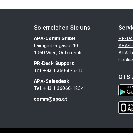
So erreichen Sie uns
Serv
APA-Comm GmbH
PR-De
Laimgrubengasse 10
APA-O
1060 Wien, Österreich
APA-F
Cookie
PR-Desk Support
Tel. +43 1 36060-5310
OTS-
APA-Salesdesk
Tel. +43 1 36060-1234
comm@apa.at