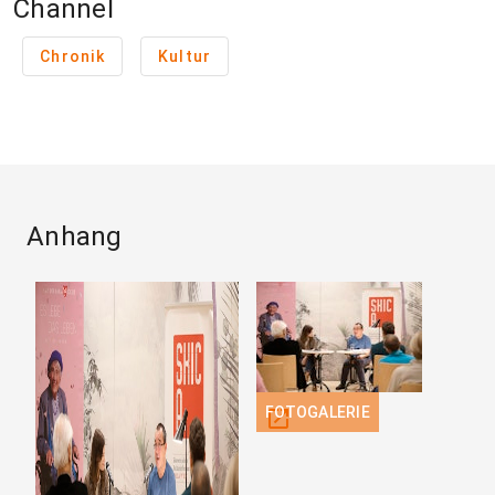
Channel
Chronik
Kultur
Anhang
FOTOGALERIE
open_in_new