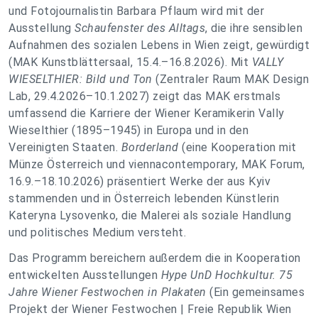
und Fotojournalistin Barbara Pflaum wird mit der
Ausstellung
Schaufenster des Alltags
, die ihre sensiblen
Aufnahmen des sozialen Lebens in Wien zeigt, gewürdigt
(MAK Kunstblättersaal, 15.4.–16.8.2026). Mit
VALLY
WIESELTHIER: Bild und Ton
(Zentraler Raum MAK Design
Lab, 29.4.2026–10.1.2027) zeigt das
MAK erstmals
umfassend die Karriere der Wiener Keramikerin Vally
Wieselthier (1895–1945) in Europa und in den
Vereinigten Staaten.
Borderland
(eine Kooperation mit
Münze Österreich und viennacontemporary, MAK Forum,
16.9.–18.10.2026)
präsentiert Werke der aus Kyiv
stammenden und in Österreich lebenden Künstlerin
Kateryna Lysovenko, die Malerei als soziale Handlung
und politisches Medium versteht.
Das Programm bereichern außerdem die in Kooperation
entwickelten Ausstellungen
Hype UnD Hochkultur. 75
Jahre Wiener Festwochen in Plakaten
(Ein gemeinsames
Projekt der Wiener Festwochen | Freie Republik Wien