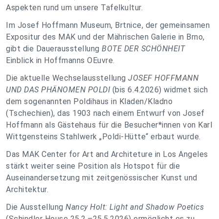
Aspekten rund um unsere Tafelkultur.
Im Josef Hoffmann Museum, Brtnice, der gemeinsamen
Expositur des MAK und der Mährischen Galerie in Brno,
gibt die Dauerausstellung
BOTE DER SCHÖNHEIT
Einblick in Hoffmanns OEuvre.
Die aktuelle Wechselausstellung
JOSEF HOFFMANN
UND DAS PHÄNOMEN POLDI
(bis 6.4.2026) widmet sich
dem sogenannten Poldihaus in Kladen/Kladno
(Tschechien), das 1903 nach einem Entwurf von Josef
Hoffmann als Gästehaus für die Besucher*innen von Karl
Wittgensteins Stahlwerk „Poldi-Hütte“ erbaut wurde.
Das MAK Center for Art and Architeture in Los Angeles
stärkt weiter seine Position als Hotspot für die
Auseinandersetzung mit zeitgenössischer Kunst und
Architektur.
Die Ausstellung
Nancy Holt: Light and Shadow Poetics
(Schindler House 25.2.–25.5.2026) ermöglicht es zu