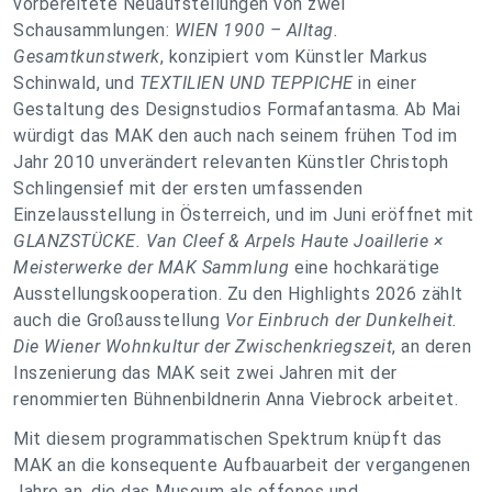
vorbereitete Neuaufstellungen von zwei
Schausammlungen:
WIEN 1900 – Alltag.
Gesamtkunstwerk
, konzipiert vom Künstler Markus
Schinwald, und
TEXTILIEN UND TEPPICHE
in einer
Gestaltung des Designstudios Formafantasma. Ab Mai
würdigt das MAK den auch nach seinem frühen Tod im
Jahr 2010 unverändert relevanten Künstler Christoph
Schlingensief mit der ersten umfassenden
Einzelausstellung in Österreich, und im Juni eröffnet mit
GLANZSTÜCKE. Van Cleef & Arpels Haute Joaillerie ×
Meisterwerke
der MAK Sammlung
eine hochkarätige
Ausstellungskooperation. Zu den Highlights 2026 zählt
auch die Großausstellung
Vor Einbruch der Dunkelheit.
Die Wiener Wohnkultur der Zwischenkriegszeit
, an deren
Inszenierung das MAK seit zwei Jahren mit der
renommierten Bühnenbildnerin Anna Viebrock arbeitet.
Mit diesem programmatischen Spektrum knüpft das
MAK an die konsequente Aufbauarbeit der vergangenen
Jahre an, die das Museum als offenes und