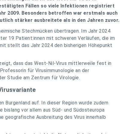
stätigten Fällen so viele Infektionen registriert
Jahr 2009. Besonders betroffen war erstmals auch
tlich stärker ausbreitete als in den Jahren zuvor.
h heimische Stechmücken übertragen. Im Jahr 2024
er 19 Patient:innen mit schweren Verläufen, die im
it stellt das Jahr 2024 den bisherigen Höhepunkt
zeigt, dass das West-Nil-Virus mittlerweile fest in
, Professorin für Virusimmunologie an der
der Studie am Zentrum für Virologie.
irusvariante
en Burgenland auf. In dieser Region wurde zudem
ie bislang vor allem aus Süd- und Südosteuropa
ne geografische Ausbreitung des Virus innerhalb