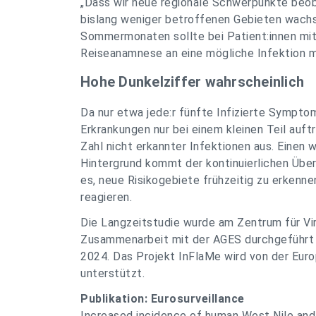
„Dass wir neue regionale Schwerpunkte beoba
bislang weniger betroffenen Gebieten wachsa
Sommermonaten sollte bei Patient:innen mit
Reiseanamnese an eine mögliche Infektion m
Hohe Dunkelziffer wahrscheinlich
Da nur etwa jede:r fünfte Infizierte Sympt
Erkrankungen nur bei einem kleinen Teil auft
Zahl nicht erkannter Infektionen aus. Einen 
Hintergrund kommt der kontinuierlichen Übe
es, neue Risikogebiete frühzeitig zu erkenn
reagieren.
Die Langzeitstudie wurde am Zentrum für Vir
Zusammenarbeit mit der AGES durchgeführt 
2024. Das Projekt InFlaMe wird von der Eur
unterstützt.
Publikation: Eurosurveillance
Increased incidence of human West Nile and U