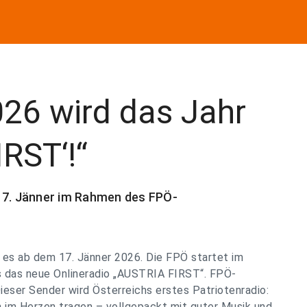
026 wird das Jahr
RST‘!“
 17. Jänner im Rahmen des FPÖ-
t es ab dem 17. Jänner 2026. Die FPÖ startet im
ns das neue Onlineradio „AUSTRIA FIRST“. FPÖ-
eser Sender wird Österreichs erstes Patriotenradio:
ich im Herzen tragen – vollgepackt mit guter Musik und