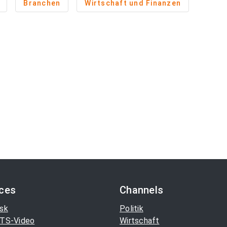
Branchen
Wirtschaft und Finanzen
ices
Channels
sk
Politik
TS-Video
Wirtschaft