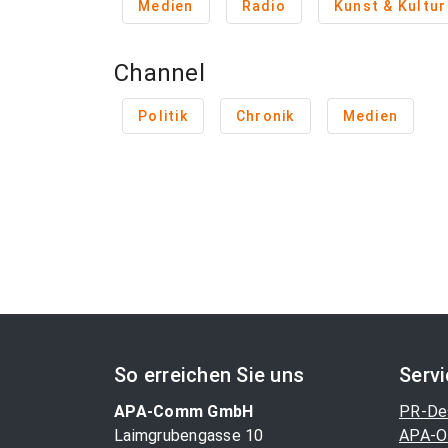
Medien
Radio
Kunst & Kultur
Channel
Politik
Chronik
Medien
So erreichen Sie uns
Serv
APA-Comm GmbH
PR-De
Laimgrubengasse 10
APA-O