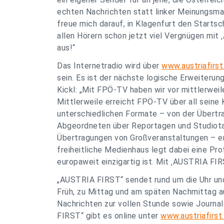
echten Nachrichten statt linker Meinungsma
freue mich darauf, in Klagenfurt den Starts
allen Hörern schon jetzt viel Vergnügen mit 
aus!“
Das Internetradio wird über
www.austriafirst
sein. Es ist der nächste logische Erweiterun
Kickl: „Mit FPÖ-TV haben wir vor mittlerwei
Mittlerweile erreicht FPÖ-TV über all seine K
unterschiedlichen Formate – von der Übertra
Abgeordneten über Reportagen und Studiotalk
Übertragungen von Großveranstaltungen – er
freiheitliche Medienhaus legt dabei eine Pro
europaweit einzigartig ist. Mit ‚AUSTRIA FIRS
„AUSTRIA FIRST“ sendet rund um die Uhr und
Früh, zu Mittag und am späten Nachmittag a
Nachrichten zur vollen Stunde sowie Journa
FIRST“ gibt es online unter
www.austriafirst