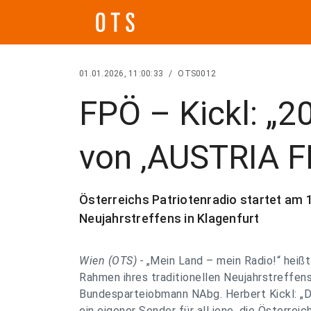
01.01.2026, 11:00:33
/
OTS0012
FPÖ – Kickl: „2
von ‚AUSTRIA FI
Österreichs Patriotenradio startet am
Neujahrstreffens in Klagenfurt
Wien (OTS) -
„Mein Land – mein Radio!“ heiß
Rahmen ihres traditionellen Neujahrstreffe
Bundesparteiobmann NAbg. Herbert Kickl: „Di
ein eigener Sender für all jene, die Österre