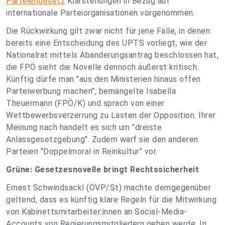
Parteiengesetz
Klarstellungen in Bezug auf
internationale Parteiorganisationen vorgenommen.
Die Rückwirkung gilt zwar nicht für jene Fälle, in denen
bereits eine Entscheidung des UPTS vorliegt, wie der
Nationalrat mittels Abänderungsantrag beschlossen hat,
die FPÖ sieht die Novelle dennoch äußerst kritisch.
Künftig dürfe man "aus den Ministerien hinaus offen
Parteiwerbung machen", bemängelte Isabella
Theuermann (FPÖ/K) und sprach von einer
Wettbewerbsverzerrung zu Lasten der Opposition. Ihrer
Meinung nach handelt es sich um "dreiste
Anlassgesetzgebung". Zudem warf sie den anderen
Parteien "Doppelmoral in Reinkultur" vor.
Grüne: Gesetzesnovelle bringt Rechtssicherheit
Ernest Schwindsackl (ÖVP/St) machte demgegenüber
geltend, dass es künftig klare Regeln für die Mitwirkung
von Kabinettsmitarbeiter:innen an Social-Media-
Accounts von Regierungsmitgliedern geben werde. In