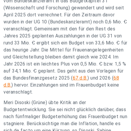
vom Bundeskanzleramt in das Budgetkapitel 31
(Wissenschaft und Forschung) gewandert und wird seit
April 2025 dort verrechnet. Für den Zeitraum davor
wurden in der UG 10 (Bundeskanzleramt) noch 0,6 Mio. Ꞓ
veranschlagt. Gemeinsam mit den für den Rest des
Jahres 2025 geplanten Auszahlungen in der UG 31 von
rund 33 Mio. Ꞓ ergibt sich ein Budget von 33,6 Mio. Ꞓ für
das heurige Jahr. Die Mittel für Frauenangelegenheiten
und Gleichstellung bleiben damit gleich wie 2024. Im
Jahr 2026 ist ein leichtes Plus von 0,5 Mio. Ꞓ bzw. 1,5 %
auf 34,1 Mio. Ꞓ geplant. Das geht aus den Vorlagen für
das Bundesfinanzgesetz 2025 (
67 d.B.
) und 2026 (
68
d.B.
) hervor. Einzahlungen sind im Frauenbudget keine
veranschlagt.
Meri Disoski (Grüne) übte Kritik an der
Budgetentwicklung. Sie sei nicht glücklich darüber, dass
nach fünfmaliger Budgeterhöhung das Frauenbudget nun
stagniere. Berücksichtige man die Inflation, handle es
sich de facto um eine Kürzung, so Disoski. Sabine