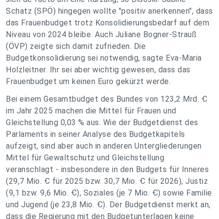
Schatz (SPÖ) hingegen wollte "positiv anerkennen", dass
das Frauenbudget trotz Konsolidierungsbedarf auf dem
Niveau von 2024 bleibe. Auch Juliane Bogner-Strauß
(ÖVP) zeigte sich damit zufrieden. Die
Budgetkonsolidierung sei notwendig, sagte Eva-Maria
Holzleitner. Ihr sei aber wichtig gewesen, dass das
Frauenbudget um keinen Euro gekürzt werde.
Bei einem Gesamtbudget des Bundes von 123,2 Mrd. Ꞓ
im Jahr 2025 machen die Mittel für Frauen und
Gleichstellung 0,03 % aus. Wie der Budgetdienst des
Parlaments in seiner Analyse des Budgetkapitels
aufzeigt, sind aber auch in anderen Untergliederungen
Mittel für Gewaltschutz und Gleichstellung
veranschlagt - insbesondere in den Budgets für Inneres
(29,7 Mio. Ꞓ für 2025 bzw. 30,7 Mio. Ꞓ für 2026), Justiz
(9,1 bzw. 9,6 Mio. Ꞓ), Soziales (je 7 Mio. Ꞓ) sowie Familie
und Jugend (je 23,8 Mio. Ꞓ). Der Budgetdienst merkt an,
dass die Regierung mit den Budgetunterlagen keine