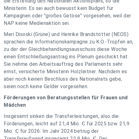
die Erstellung des Nationalen Aktionsplans, so die
Ministerin. Es sei auch bewusst kein Budget für
Kampagnen oder "großes Getöse" vorgesehen, weil der
NAP keine Medienaktion sei.
Meri Disoski (Grüne) und Henrike Brandstötter (NEOS)
sprachen die Informationskampagne zu K.O.-Tropfen an,
zu der der Gleichbehandlungsausschuss diese Woche
einen Entschließungsantrag ins Plenum geschickt hat.
Sie nehme den Arbeitsauftrag des Parlaments sehr
ernst, versicherte Ministerin Holzleitner. Nachdem es
aber noch keinen Beschluss des Nationalrats gebe,
seien noch keine Gelder vorgesehen.
Förderungen von Beratungsstellen für Frauen und
Mädchen
Insgesamt sinken die Transferleistungen, also die
Förderungen, leicht auf 21,4 Mio. Ꞓ für 2025 bzw. 21,9
Mio. Ꞓ für 2026. Im Jahr 2024 betrug der
Transferaufwand insgesamt 22,9 Mio. Ꞓ. Der