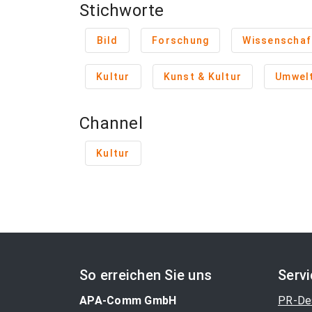
Stichworte
Bild
Forschung
Wissenschaf
Kultur
Kunst & Kultur
Umwel
Channel
Kultur
So erreichen Sie uns
Serv
APA-Comm GmbH
PR-De