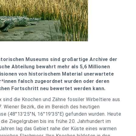
torischen Museums sind großartige Archive der
sche Abteilung bewahrt mehr als 5,6 Millionen
visionen von historischem Material unerwartete
er*innen falsch zugeordnet wurden oder deren
chen Fortschritt neu bewertet werden kann.
sind die Knochen und Zähne fossiler Wirbeltiere aus
 Wiener Bezirk, die im Bereich des heutigen
sse (48°13'25"N, 16°19'35"E) gefunden wurden. Heute
die Ziegelgruben bis ins frühe 20. Jahrhundert im
n Jahren lag das Gebiet nahe der Küste eines warmen
reichen Flachmeer. Ihre Knochen bildeten in den