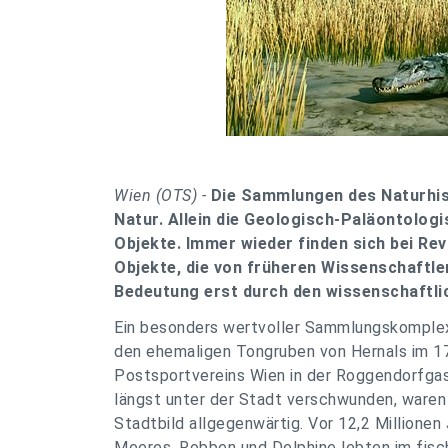
Wien (OTS) -
Die Sammlungen des Naturhis
Natur. Allein die Geologisch-Paläontologi
Objekte. Immer wieder finden sich bei Re
Objekte, die von früheren Wissenschaftl
Bedeutung erst durch den wissenschaftli
Ein besonders wertvoller Sammlungskomplex 
den ehemaligen Tongruben von Hernals im 17.
Postsportvereins Wien in der Roggendorfga
längst unter der Stadt verschwunden, waren 
Stadtbild allgegenwärtig. Vor 12,2 Millione
Meeres. Robben und Delphine lebten im fisch