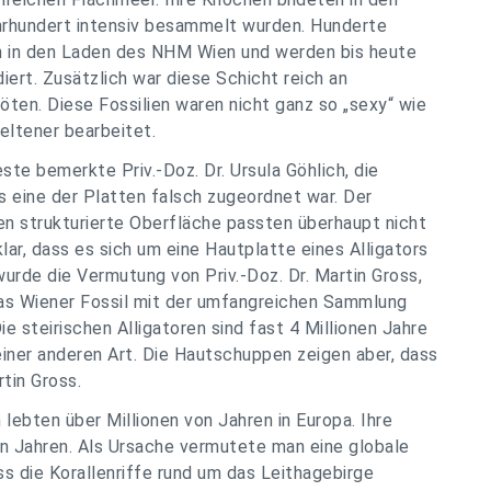
ahrhundert intensiv besammelt wurden. Hunderte
en in den Laden des NHM Wien und werden bis heute
ert. Zusätzlich war diese Schicht reich an
ten. Diese Fossilien waren nicht ganz so „sexy“ wie
ltener bearbeitet.
ste bemerkte Priv.-Doz. Dr. Ursula Göhlich, die
 eine der Platten falsch zugeordnet war. Der
en strukturierte Oberfläche passten überhaupt nicht
lar, dass es sich um eine Hautplatte eines Alligators
wurde die Vermutung von Priv.-Doz. Dr. Martin Gross,
s Wiener Fossil mit der umfangreichen Sammlung
ie steirischen Alligatoren sind fast 4 Millionen Jahre
einer anderen Art. Die Hautschuppen zeigen aber, dass
tin Gross.
lebten über Millionen von Jahren in Europa. Ihre
nen Jahren. Als Ursache vermutete man eine globale
ss die Korallenriffe rund um das Leithagebirge