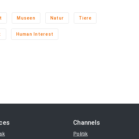
t
Museen
Natur
Tiere
t
Human Interest
ices
Channels
sk
Politik