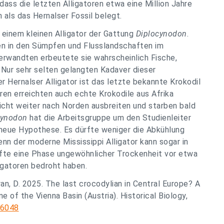
dass die letzten Alligatoren etwa eine Million Jahre
als das Hernalser Fossil belegt.
 einem kleinen Alligator der Gattung
Diplocynodon
.
en in den Sümpfen und Flusslandschaften im
erwandten erbeutete sie wahrscheinlich Fische,
. Nur sehr selten gelangten Kadaver dieser
r Hernalser Alligator ist das letzte bekannte Krokodil
hren erreichten auch echte Krokodile aus Afrika
icht weiter nach Norden ausbreiten und starben bald
cynodon
hat die Arbeitsgruppe um den Studienleiter
e neue Hypothese. Es dürfte weniger die Abkühlung
denn der moderne Mississippi Alligator kann sogar in
fte eine Phase ungewöhnlicher Trockenheit vor etwa
igatoren bedroht haben.
lyan, D. 2025. The last crocodylian in Central Europe? A
of the Vienna Basin (Austria). Historical Biology,
66048