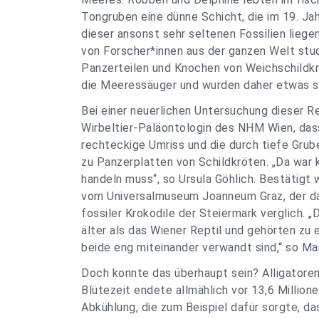
Tongruben eine dünne Schicht, die im 19. J
dieser ansonst sehr seltenen Fossilien lieg
von Forscher*innen aus der ganzen Welt studi
Panzerteilen und Knochen von Weichschildkrö
die Meeressäuger und wurden daher etwas se
Bei einer neuerlichen Untersuchung dieser Re
Wirbeltier-Paläontologin des NHM Wien, dass
rechteckige Umriss und die durch tiefe Grub
zu Panzerplatten von Schildkröten. „Da war k
handeln muss“, so Ursula Göhlich. Bestätigt 
vom Universalmuseum Joanneum Graz, der da
fossiler Krokodile der Steiermark verglich. „D
älter als das Wiener Reptil und gehörten zu 
beide eng miteinander verwandt sind,“ so Mar
Doch konnte das überhaupt sein? Alligatoren 
Blütezeit endete allmählich vor 13,6 Millio
Abkühlung, die zum Beispiel dafür sorgte, da