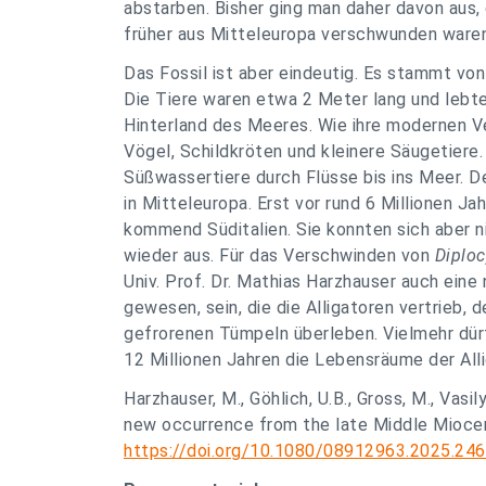
abstarben. Bisher ging man daher davon aus, 
früher aus Mitteleuropa verschwunden waren 
Das Fossil ist aber eindeutig. Es stammt von
Die Tiere waren etwa 2 Meter lang und lebt
Hinterland des Meeres. Wie ihre modernen V
Vögel, Schildkröten und kleinere Säugetiere
Süßwassertiere durch Flüsse bis ins Meer. De
in Mitteleuropa. Erst vor rund 6 Millionen Ja
kommend Süditalien. Sie konnten sich aber n
wieder aus. Für das Verschwinden von
Diplo
Univ. Prof. Dr. Mathias Harzhauser auch ein
gewesen, sein, die die Alligatoren vertrieb, 
gefrorenen Tümpeln überleben. Vielmehr dür
12 Millionen Jahren die Lebensräume der All
Harzhauser, M., Göhlich, U.B., Gross, M., Vasi
new occurrence from the late Middle Miocene 
https://doi.org/10.1080/08912963.2025.24