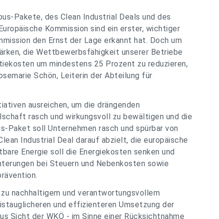
bus-Pakete, des Clean Industrial Deals und des
 Europäische Kommission sind ein erster, wichtiger
ommission den Ernst der Lage erkannt hat. Doch um
tärken, die Wettbewerbsfähigkeit unserer Betriebe
atiekosten um mindestens 25 Prozent zu reduzieren,
osemarie Schön, Leiterin der Abteilung für
tiativen ausreichen, um die drängenden
schaft rasch und wirkungsvoll zu bewältigen und die
us-Paket soll Unternehmen rasch und spürbar von
ean Industrial Deal darauf abzielt, die europäische
istbare Energie soll die Energiekosten senken und
ichterungen bei Steuern und Nebenkosten sowie
prävention.
h zu nachhaltigem und verantwortungsvollem
xistauglicheren und effizienteren Umsetzung der
us Sicht der WKÖ - im Sinne einer Rücksichtnahme