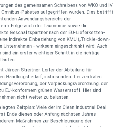
derungen des gemeinsamen Schreibens von WKÖ und IV
 Omnibus-Paketes aufgegriffen wurden. Dies betrifft
ichtenden Anwendungsbereichs der
terer Folge auch der Taxonomie sowie die
rekte Geschäftspartner nach der EU-Lieferketten-
h eine indirekte Einbeziehung von KMU („Trickle-down-
tige Unternehmen - wirksam eingeschränkt wird. Auch
sind ein erster wichtiger Schritt in die richtige
tlasten.
 Jürgen Streitner, Leiter der Abteilung für
den Handlungsbedarf, insbesondere bei zentralen
ldungsverordnung, der Verpackungsverordnung, der
u EU-konformem grünen Wasserstoff. Hier sind
nehmen nicht weiter zu belasten.
egten Zeitplan: Viele der im Clean Industrial Deal
rst Ende dieses oder Anfang nächsten Jahres
 anderem Maßnahmen zur Beschleunigung der