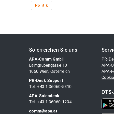
Politik
So erreichen Sie uns
Serv
APA-Comm GmbH
PR-De
Laimgrubengasse 10
APA-O
1060 Wien, Österreich
APA-F
Cookie
PR-Desk Support
Tel. +43 1 36060-5310
OTS-
APA-Salesdesk
Tel. +43 1 36060-1234
comm@apa.at