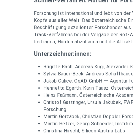
Schnell-Verfahren: Hürden für Fo
Forschung ist international und lebt von de
Köpfe aus aller Welt. Das österreichische E
Beschäftigung exzellenter Forschender aus D
Track-Verfahrens bei der Vergabe der Rot-
beitragen, Hürden abzubauen und die Attrakti
Unterzeichner:innen:
Brigitte Bach, Andreas Kugi, Alexander 
Sylvia Bauer-Beck, Andreas Schaffhause
Jakob Calice, OeAD-GmbH ー Agentur für 
Henrietta Egerth, Karin Tausz, Österre
Heinz Faßmann, Österreichische Akadem
Christof Gattringer, Ursula Jakubek, FW
Forschung
Martin Gerzabek, Christian Doppler For
Martin Hetzer, Georg Schneider, Institu
Christina Hirschl, Silicon Austria Labs