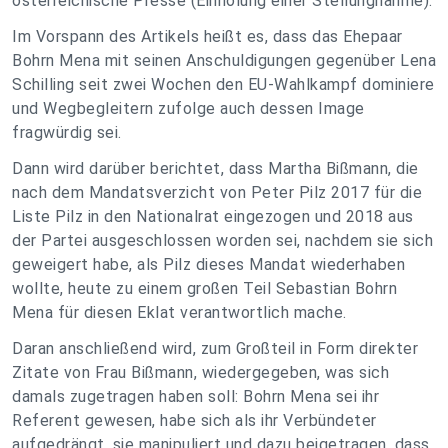
österreichische Presse (Einholung einer Stellungnahme).
Im Vorspann des Artikels heißt es, dass das Ehepaar
Bohrn Mena mit seinen Anschuldigungen gegenüber Lena
Schilling seit zwei Wochen den EU-Wahlkampf dominiere
und Wegbegleitern zufolge auch dessen Image
fragwürdig sei.
Dann wird darüber berichtet, dass Martha Bißmann, die
nach dem Mandatsverzicht von Peter Pilz 2017 für die
Liste Pilz in den Nationalrat eingezogen und 2018 aus
der Partei ausgeschlossen worden sei, nachdem sie sich
geweigert habe, als Pilz dieses Mandat wiederhaben
wollte, heute zu einem großen Teil Sebastian Bohrn
Mena für diesen Eklat verantwortlich mache.
Daran anschließend wird, zum Großteil in Form direkter
Zitate von Frau Bißmann, wiedergegeben, was sich
damals zugetragen haben soll: Bohrn Mena sei ihr
Referent gewesen, habe sich als ihr Verbündeter
aufgedrängt, sie manipuliert und dazu beigetragen, dass