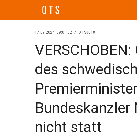
17.09.2024, 09:01:02
/
OTS0018
VERSCHOBEN: Of
des schwedisc
Premierminister
Bundeskanzler
nicht statt