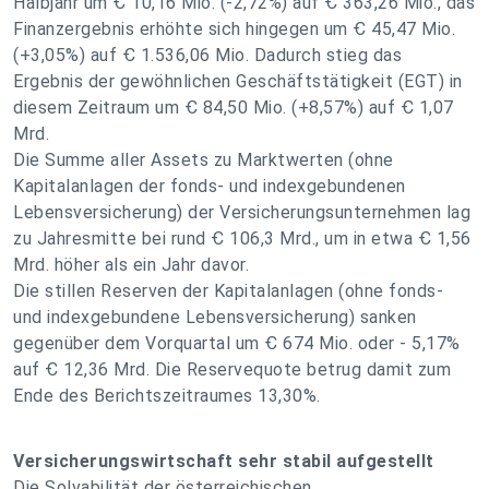
Halbjahr um Ꞓ 10,16 Mio. (-2,72%) auf Ꞓ 363,26 Mio., das
Finanzergebnis erhöhte sich hingegen um Ꞓ 45,47 Mio.
(+3,05%) auf Ꞓ 1.536,06 Mio. Dadurch stieg das
Ergebnis der gewöhnlichen Geschäftstätigkeit (EGT) in
diesem Zeitraum um Ꞓ 84,50 Mio. (+8,57%) auf Ꞓ 1,07
Mrd.
Die Summe aller Assets zu Marktwerten (ohne
Kapitalanlagen der fonds- und indexgebundenen
Lebensversicherung) der Versicherungsunternehmen lag
zu Jahresmitte bei rund Ꞓ 106,3 Mrd., um in etwa Ꞓ 1,56
Mrd. höher als ein Jahr davor.
Die stillen Reserven der Kapitalanlagen (ohne fonds-
und indexgebundene Lebensversicherung) sanken
gegenüber dem Vorquartal um Ꞓ 674 Mio. oder - 5,17%
auf Ꞓ 12,36 Mrd. Die Reservequote betrug damit zum
Ende des Berichtszeitraumes 13,30%.
Versicherungswirtschaft sehr stabil aufgestellt
Die Solvabilität der österreichischen