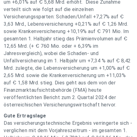
um +6,01% auf Ꞓ 5,68 Mrd. erhöht. Diese Zunahme
verteilt sich wie folgt auf die einzelnen
Versicherungssparten: Schaden/Unfall +7,27% auf Ꞓ
3,63 Mrd., Lebensversicherung +0,21% auf Ꞓ 1,26 Mrd.
sowie Krankenversicherung +10,19% auf Ꞓ 791 Mio. Im
gesamten 1. Halbjahr stieg das Prämienvolumen auf Ꞓ
12,65 Mrd. (+ Ꞓ 760 Mio. oder + 6,39% im
Jahresvergleich), wobei die Schaden- und
Unfallversicherung im 1. Halbjahr um +7,34 % auf Ꞓ 8,42
Mrd. zulegte, die Lebensversicherung um +1,00% auf Ꞓ
2,65 Mrd. sowie die Krankenversicherung um +11,03%
auf Ꞓ 1,58 Mrd. stieg. Dies geht aus dem von der
Finanzmarktaufsichtsbehörde (FMA) heute
veröffentlichten Bericht zum 2. Quartal 2024 der
österreichischen Versicherungswirtschaft hervor.
Gute Ertragslage
Das versicherungstechnische Ergebnis verringerte sich -
verglichen mit dem Vorjahreszeitrum - im gesamten 1.