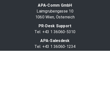
APA-Comm GmbH
Laimgrubengasse 10
1060 Wien, Österreich
PR-Desk Support
Tel. +43 1 36060-5310
APA-Salesdesk
Tel. +43 1 36060-1234
comm@apa.at
Services
PR-Desk
APA-OTS-Video
APA-Fotoservice
Cookie-Präferenzen