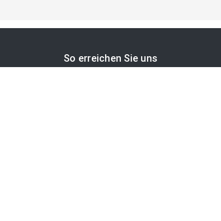
So erreichen Sie uns
APA-Comm GmbH
Laimgrubengasse 10
1060 Wien, Österreich
PR-Desk Support
Tel. +43 1 36060-5310
APA-Salesdesk
Tel. +43 1 36060-1234
comm@apa.at
Services