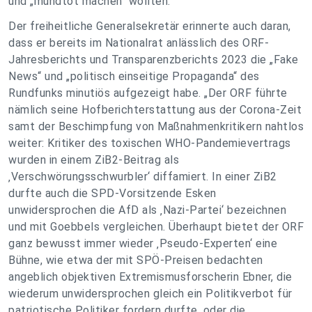
und „mundtot machen“ wollten.
Der freiheitliche Generalsekretär erinnerte auch daran,
dass er bereits im Nationalrat anlässlich des ORF-
Jahresberichts und Transparenzberichts 2023 die „Fake
News“ und „politisch einseitige Propaganda“ des
Rundfunks minutiös aufgezeigt habe. „Der ORF führte
nämlich seine Hofberichterstattung aus der Corona-Zeit
samt der Beschimpfung von Maßnahmenkritikern nahtlos
weiter: Kritiker des toxischen WHO-Pandemievertrags
wurden in einem ZiB2-Beitrag als
‚Verschwörungsschwurbler‘ diffamiert. In einer ZiB2
durfte auch die SPD-Vorsitzende Esken
unwidersprochen die AfD als ‚Nazi-Partei‘ bezeichnen
und mit Goebbels vergleichen. Überhaupt bietet der ORF
ganz bewusst immer wieder ‚Pseudo-Experten‘ eine
Bühne, wie etwa der mit SPÖ-Preisen bedachten
angeblich objektiven Extremismusforscherin Ebner, die
wiederum unwidersprochen gleich ein Politikverbot für
patriotische Politiker fordern durfte, oder die