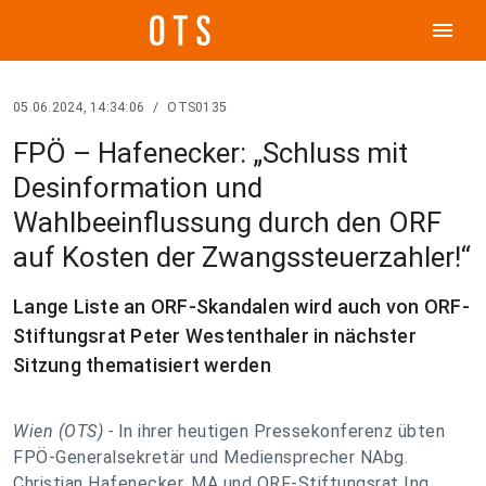
menu
05.06.2024, 14:34:06
/
OTS0135
FPÖ – Hafenecker: „Schluss mit
Desinformation und
Wahlbeeinflussung durch den ORF
auf Kosten der Zwangssteuerzahler!“
Lange Liste an ORF-Skandalen wird auch von ORF-
Stiftungsrat Peter Westenthaler in nächster
Sitzung thematisiert werden
Wien (OTS) -
In ihrer heutigen Pressekonferenz übten
FPÖ-Generalsekretär und Mediensprecher NAbg.
Christian Hafenecker, MA und ORF-Stiftungsrat Ing.