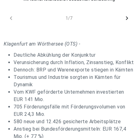
chevron_left
chevron_right
1/7
Klagenfurt am Wörthersee (OTS) -
Deutliche Abkühlung der Konjunktur
Verunsicherung durch Inflation, Zinsanstieg, Konflikt
Dennoch: BRP und Warenexporte stiegen in Kärnten
Tourismus und Industrie sorgten in Kärnten für
Dynamik
Vom KWF geförderte Unternehmen investierten
EUR 141 Mio.
705 Förderungsfälle mit Förderungsvolumen von
EUR 24,3 Mio.
580 neue und 12.426 gesicherte Arbeitsplätze
Anstieg bei Bundesförderungsmitteln: EUR 167,4
Mio. (+ 77 %)