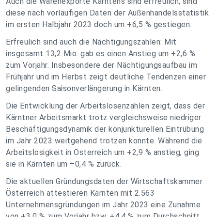
Auch die Warenexporte Kärntens sind erfreulich, sind
diese nach vorläufigen Daten der Außenhandelsstatistik
im ersten Halbjahr 2023 doch um +6,5 % gestiegen.
Erfreulich sind auch die Nächtigungszahlen: Mit
insgesamt 13,2 Mio. gab es einen Anstieg um +2,6 %
zum Vorjahr. Insbesondere der Nächtigungsaufbau im
Frühjahr und im Herbst zeigt deutliche Tendenzen einer
gelingenden Saisonverlängerung in Kärnten.
Die Entwicklung der Arbeitslosenzahlen zeigt, dass der
Kärntner Arbeitsmarkt trotz vergleichsweise niedriger
Beschäftigungsdynamik der konjunkturellen Eintrübung
im Jahr 2023 weitgehend trotzen konnte. Während die
Arbeitslosigkeit in Österreich um +2,9 % anstieg, ging
sie in Kärnten um –0,4 % zurück.
Die aktuellen Gründungsdaten der Wirtschaftskammer
Österreich attestieren Kärnten mit 2.563
Unternehmensgründungen im Jahr 2023 eine Zunahme
von +3,0 % zum Vorjahr bzw. +4,4 % zum Durchschnitt