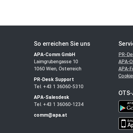
So erreichen Sie uns
Serv
APA-Comm GmbH
PR-De
Laimgrubengasse 10
APA-O
1060 Wien, Österreich
APA-F
Cookie
PR-Desk Support
Tel. +43 1 36060-5310
OTS-
APA-Salesdesk
Tel. +43 1 36060-1234
comm@apa.at