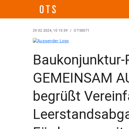
29.02.2024, 10:15:09
/
OTS0071
Baukonjunktur-
GEMEINSAM AU
begrüßt Verein
Leerstandsabgab