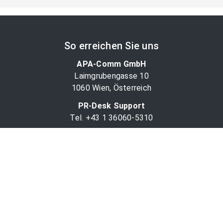
So erreichen Sie uns
APA-Comm GmbH
Laimgrubengasse 10
1060 Wien, Österreich
PR-Desk Support
Tel. +43 1 36060-5310
APA-Salesdesk
Tel. +43 1 36060-1234
comm@apa.at
Services
PR-Desk