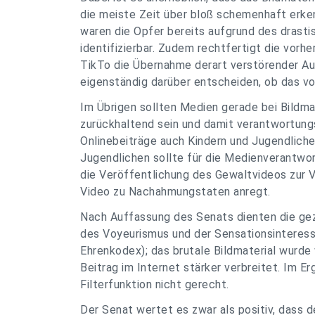
die meiste Zeit über bloß schemenhaft erken
waren die Opfer bereits aufgrund des drasti
identifizierbar. Zudem rechtfertigt die vorh
TikTo die Übernahme derart verstörender A
eigenständig darüber entscheiden, ob das vor
Im Übrigen sollten Medien gerade bei Bildmat
zurückhaltend sein und damit verantwortungs
Onlinebeiträge auch Kindern und Jugendliche
Jugendlichen sollte für die Medienverantwort
die Veröffentlichung des Gewaltvideos zur Ve
Video zu Nachahmungstaten anregt.
Nach Auffassung des Senats dienten die gez
des Voyeurismus und der Sensationsinteress
Ehrenkodex); das brutale Bildmaterial wurde 
Beitrag im Internet stärker verbreitet. Im 
Filterfunktion nicht gerecht.
Der Senat wertet es zwar als positiv, dass 