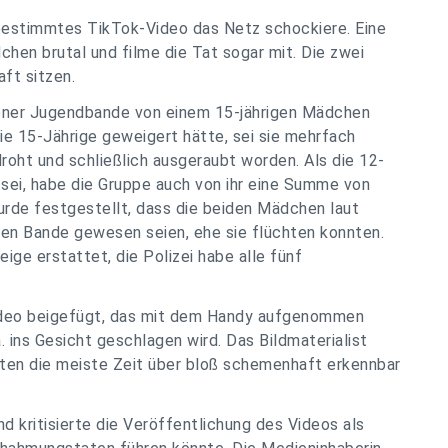
 bestimmtes TikTok-Video das Netz schockiere. Eine
en brutal und filme die Tat sogar mit. Die zwei
ft sitzen.
hener Jugendbande von einem 15-jährigen Mädchen
e 15-Jährige geweigert hätte, sei sie mehrfach
oht und schließlich ausgeraubt worden. Als die 12-
sei, habe die Gruppe auch von ihr eine Summe von
urde festgestellt, dass die beiden Mädchen laut
alen Bande gewesen seien, ehe sie flüchten konnten.
ge erstattet, die Polizei habe alle fünf
deo beigefügt, das mit dem Handy aufgenommen
. ins Gesicht geschlagen wird. Das Bildmaterialist
eten die meiste Zeit über bloß schemenhaft erkennbar
d kritisierte die Veröffentlichung des Videos als