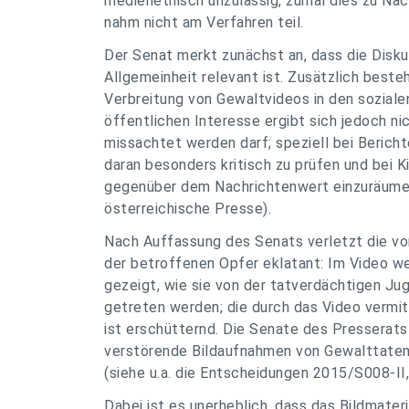
medienethisch unzulässig, zumal dies zu Na
nahm nicht am Verfahren teil.
Der Senat merkt zunächst an, dass die Disku
Allgemeinheit relevant ist. Zusätzlich besteh
Verbreitung von Gewaltvideos in den soziale
öffentlichen Interesse ergibt sich jedoch n
missachtet werden darf; speziell bei Bericht
daran besonders kritisch zu prüfen und bei 
gegenüber dem Nachrichtenwert einzuräumen
österreichische Presse).
Nach Auffassung des Senats verletzt die vo
der betroffenen Opfer eklatant: Im Video w
gezeigt, wie sie von der tatverdächtigen Ju
getreten werden; die durch das Video verm
ist erschütternd. Die Senate des Presserats
verstörende Bildaufnahmen von Gewalttaten 
(siehe u.a. die Entscheidungen 2015/S008-I
Dabei ist es unerheblich, dass das Bildmater