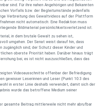
nbar sind. Für ihre nahen Angehörigen und Bekannten
schen Vorfalls bzw. der Begleitumstände jedenfalls
erige Verbreitung des Gewaltvideos auf der Plattform
ufnahmen nicht automatisch: Eine Redaktion muss
liegende Bildmaterial persönlichkeitsverletzend ist.
erial, in dem brutale Gewalt zu sehen ist,
voll umgehen. Der Senat weist darauf hin, dass
n zugänglich sind; der Schutz dieser Kinder und
lichen oberste Priorität haben. Darüber hinaus trägt
rrohung bei; es ist nicht auszuschließen, dass das
eigten Videoausschnitte offenbar der Befriedigung
en gewisser Leserinnen und Leser (Punkt 10.3 des
wohl in erster Linie deshalb verwendet, damit sich der
Ergebnis wurde das betroffene Medium seiner
der gesamte Beitrag mittlerweile nicht mehr abrufbar