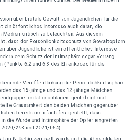
chahmungstaten führen könnte. Die Medieninhaberin
ssion über brutale Gewalt von Jugendlichen für die
t ein öffentliches Interesse auch daran, die
n Medien kritisch zu beleuchten. Aus diesem
icht, dass der Persönlichkeitsschutz von Gewaltopfern
en über Jugendliche ist ein öffentliches Interesse
Kindern dem Schutz der Intimsphäre sogar Vorrang
 (Punkte 6.2 und 6.3 des Ehrenkodex für die
rliegende Veröffentlichung die Persönlichkeitssphäre
erden das 15-jährige und das 12-jährige Mädchen
gendgruppe brutal geschlagen, geohrfeigt und
ittelte Grausamkeit den beiden Mädchen gegenüber
 haben bereits mehrfach festgestellt, dass
in die Würde und Intimsphäre der Opfer eingreifen
I, 2020/293 und 2021/054).
ial großflächig verpixelt wurde und die Abgebildeten