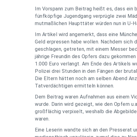
Im Vorspann zum Beitrag heißt es, dass ein
fünfköpfige Jugendgang verprügle zwei Mädch
mutmaßlichen Haupttäter würden nun in U-Ha
Im Artikel wird angemerkt, dass eine Münc
Geld erpressen habe wollen. Nachdem sich di
geschlagen, getreten, mit einem Messer bedr
jährige Freundin des Opfers dazu gekommen 
1.000 Euro verlangt. Am Ende des Artikels w
Polizei drei Stunden in den Fängen der brut
Die Eltern hätten noch am selben Abend Anzei
Tatverdächtigen ermitteln können.
Dem Beitrag waren Aufnahmen aus einem Vi
wurde. Darin wird gezeigt, wie den Opfern u.a
großflächig verpixelt, weshalb die Abgebild
waren.
Eine Leserin wandte sich an den Presserat un