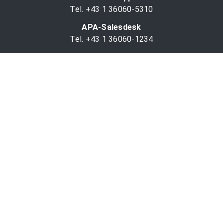
Tel. +43 1 36060-5310
APA-Salesdesk
Tel. +43 1 36060-1234
comm@apa.at
Services
PR-Desk
APA-OTS-Video
APA-Fotoservice
Cookie-Präferenzen
OTS-App