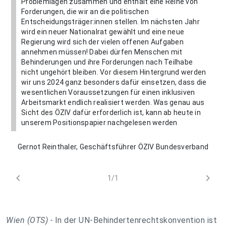
Problemlagen zusammen und enthält eine Reihe von
Forderungen, die wir an die politischen
Entscheidungsträger:innen stellen. Im nächsten Jahr
wird ein neuer Nationalrat gewählt und eine neue
Regierung wird sich der vielen offenen Aufgaben
annehmen müssen! Dabei dürfen Menschen mit
Behinderungen und ihre Forderungen nach Teilhabe
nicht ungehört bleiben. Vor diesem Hintergrund werden
wir uns 2024 ganz besonders dafür einsetzen, dass die
wesentlichen Voraussetzungen für einen inklusiven
Arbeitsmarkt endlich realisiert werden. Was genau aus
Sicht des ÖZIV dafür erforderlich ist, kann ab heute in
unserem Positionspapier nachgelesen werden
Gernot Reinthaler, Geschäftsführer ÖZIV Bundesverband
chevron_left
chevron_right
1/1
Wien (OTS) -
In der UN-Behindertenrechtskonvention ist