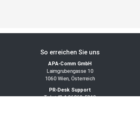
So erreichen Sie uns
APA-Comm GmbH
Laimgrubengasse 10
1060 Wien, Österreich
PR-Desk Support
Tel. +43 1 36060-5310
APA-Salesdesk
Tel. +43 1 36060-1234
comm@apa.at