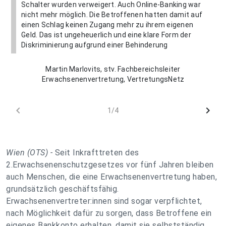
Schalter wurden verweigert. Auch Online-Banking war
nicht mehr möglich. Die Betroffenen hatten damit auf
einen Schlag keinen Zugang mehr zu ihrem eigenen
Geld. Das ist ungeheuerlich und eine klare Form der
Diskriminierung aufgrund einer Behinderung
Martin Marlovits, stv. Fachbereichsleiter
Erwachsenenvertretung, VertretungsNetz
chevron_left
chevron_right
1/4
Wien (OTS) -
Seit Inkrafttreten des
2.Erwachsenenschutzgesetzes vor fünf Jahren bleiben
auch Menschen, die eine Erwachsenenvertretung haben,
grundsätzlich geschäftsfähig.
Erwachsenenvertreter:innen sind sogar verpflichtet,
nach Möglichkeit dafür zu sorgen, dass Betroffene ein
eigenes Bankkonto erhalten, damit sie selbstständig