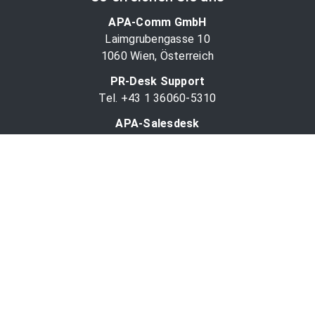
APA-Comm GmbH
Laimgrubengasse 10
1060 Wien, Österreich
PR-Desk Support
Tel. +43 1 36060-5310
APA-Salesdesk
Tel. +43 1 36060-1234
comm@apa.at
Services
PR-Desk
APA-OTS-Video
APA-Fotoservice
Cookie-Präferenzen