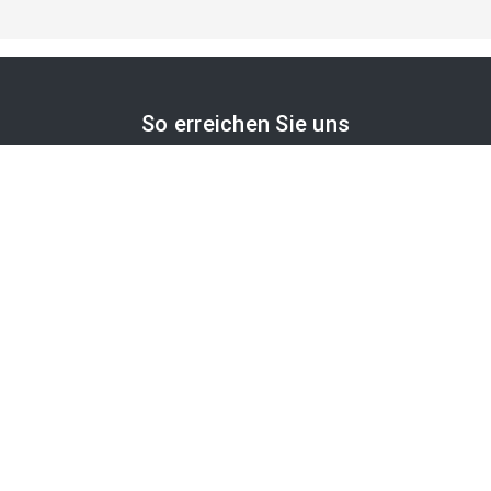
So erreichen Sie uns
APA-Comm GmbH
Laimgrubengasse 10
1060 Wien, Österreich
PR-Desk Support
Tel. +43 1 36060-5310
APA-Salesdesk
Tel. +43 1 36060-1234
comm@apa.at
Services