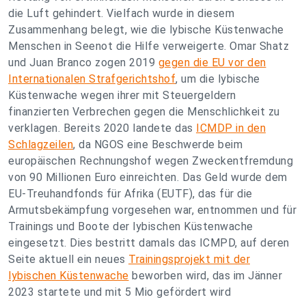
die Luft gehindert. Vielfach wurde in diesem
Zusammenhang belegt, wie die lybische Küstenwache
Menschen in Seenot die Hilfe verweigerte. Omar Shatz
und Juan Branco zogen 2019
gegen die EU vor den
Internationalen Strafgerichtshof
, um die lybische
Küstenwache wegen ihrer mit Steuergeldern
finanzierten Verbrechen gegen die Menschlichkeit zu
verklagen. Bereits 2020 landete das
ICMDP in den
Schlagzeilen
, da NGOS eine Beschwerde beim
europäischen Rechnungshof wegen Zweckentfremdung
von 90 Millionen Euro einreichten. Das Geld wurde dem
EU-Treuhandfonds für Afrika (EUTF), das für die
Armutsbekämpfung vorgesehen war, entnommen und für
Trainings und Boote der lybischen Küstenwache
eingesetzt. Dies bestritt damals das ICMPD, auf deren
Seite aktuell ein neues
Trainingsprojekt mit der
lybischen Küstenwache
beworben wird, das im Jänner
2023 startete und mit 5 Mio gefördert wird