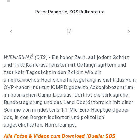
Petar Rosandić, SOS Balkanroute
chevron_left
chevron_right
1/1
WIEN/BIHAĆ (OTS) -
Ein hoher Zaun, auf jedem Schritt
und Tritt Kameras, Fenster mit Gefängnisgittern und
fast kein Tageslicht in den Zellen: Wie ein
amerikanisches Hochsicherheitsgefängnis sieht das vom
ÖVP-nahen Institut ICMPD gebaute Abschiebezentrum
im bosnischen Camp Lipa aus. Dort ist die türkisgrüne
Bundesregierung und das Land Oberösterreich mit einer
Summe von mindestens 1,1 Mio Euro Hauptgeldgeber
des, in den Bergen isolierten und polizeilich
abgeschotteten, Horrorcamps.
Alle Fotos & Videos zum Download (Quelle: SOS