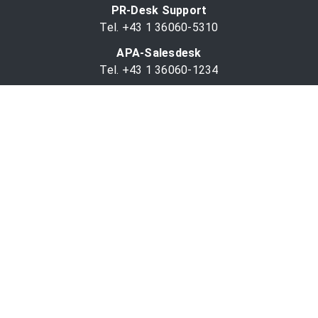
PR-Desk Support
Tel. +43 1 36060-5310
APA-Salesdesk
Tel. +43 1 36060-1234
comm@apa.at
Services
PR-Desk
APA-OTS-Video
APA-Fotoservice
Cookie-Präferenzen
OTS-App