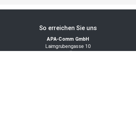
So erreichen Sie uns
APA-Comm GmbH
Laimgrubengasse 10
1060 Wien, Österreich
PR-Desk Support
Tel. +43 1 36060-5310
APA-Salesdesk
Tel. +43 1 36060-1234
comm@apa.at
Services
PR-Desk