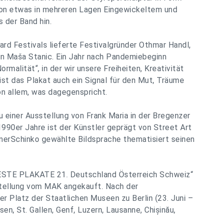
von etwas in mehreren Lagen Eingewickeltem und
s der Band hin.
rd Festivals lieferte Festivalgründer Othmar Handl,
on Maša Stanic. Ein Jahr nach Pandemiebeginn
rmalität“, in der wir unsere Freiheiten, Kreativität
ist das Plakat auch ein Signal für den Mut, Träume
on allem, was dagegenspricht.
u einer Ausstellung von Frank Maria in der Bregenzer
1990er Jahre ist der Künstler geprägt von Street Art
nerSchinko gewählte Bildsprache thematisiert seinen
ESTE PLAKATE 21. Deutschland Österreich Schweiz“
stellung vom MAK angekauft. Nach der
 Platz der Staatlichen Museen zu Berlin (23. Juni –
en, St. Gallen, Genf, Luzern, Lausanne, Chișinău,