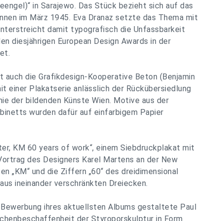
eengel)“ in Sarajewo. Das Stück bezieht sich auf das
innen im März 1945. Eva Dranaz setzte das Thema mit
nterstreicht damit typografisch die Unfassbarkeit
en diesjährigen European Design Awards in der
et.
t auch die Grafikdesign-Kooperative Beton (Benjamin
it einer Plakatserie anlässlich der Rückübersiedlung
ie der bildenden Künste Wien. Motive aus der
inetts wurden dafür auf einfarbigem Papier
ter, KM 60 years of work“, einem Siebdruckplakat mit
Vortrag des Designers Karel Martens an der New
ben „KM“ und die Ziffern „60“ des dreidimensional
aus ineinander verschränkten Dreiecken.
r Bewerbung ihres aktuellsten Albums gestaltete Paul
chenbeschaffenheit der Styroporskulptur in Form