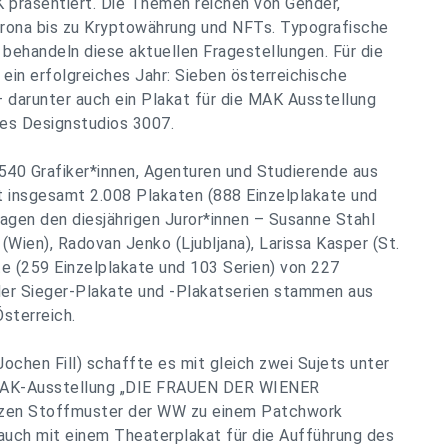
präsentiert. Die Themen reichen von Gender,
rona bis zu Kryptowährung und NFTs. Typografische
 behandeln diese aktuellen Fragestellungen. Für die
 ein erfolgreiches Jahr: Sieben österreichische
 darunter auch ein Plakat für die MAK Ausstellung
 Designstudios 3007.
40 Grafiker*innen, Agenturen und Studierende aus
t insgesamt 2.008 Plakaten (888 Einzelplakate und
lagen den diesjährigen Juror*innen – Susanne Stahl
r (Wien), Radovan Jenko (Ljubljana), Larissa Kasper (St.
te (259 Einzelplakate und 103 Serien) von 227
9 der Sieger-Plakate und -Plakatserien stammen aus
sterreich.
ochen Fill) schaffte es mit gleich zwei Sujets unter
 MAK-Ausstellung „DIE FRAUEN DER WIENER
rzen Stoffmuster der WW zu einem Patchwork
uch mit einem Theaterplakat für die Aufführung des