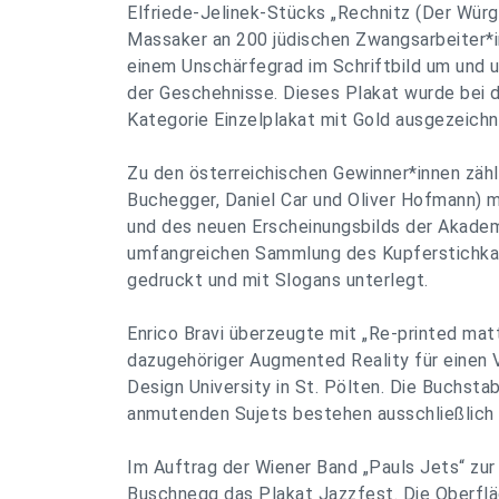
Elfriede-Jelinek-Stücks „Rechnitz (Der Würg
Massaker an 200 jüdischen Zwangsarbeiter*
einem Unschärfegrad im Schriftbild um und u
der Geschehnisse. Dieses Plakat wurde bei d
Kategorie Einzelplakat mit Gold ausgezeichn
Zu den österreichischen Gewinner*innen zähl
Buchegger, Daniel Car und Oliver Hofmann) m
und des neuen Erscheinungsbilds der Akadem
umfangreichen Sammlung des Kupferstichkab
gedruckt und mit Slogans unterlegt.
Enrico Bravi überzeugte mit „Re-printed mat
dazugehöriger Augmented Reality für einen 
Design University in St. Pölten. Die Buchsta
anmutenden Sujets bestehen ausschließlich 
Im Auftrag der Wiener Band „Pauls Jets“ zu
Buschnegg das Plakat Jazzfest. Die Oberflä