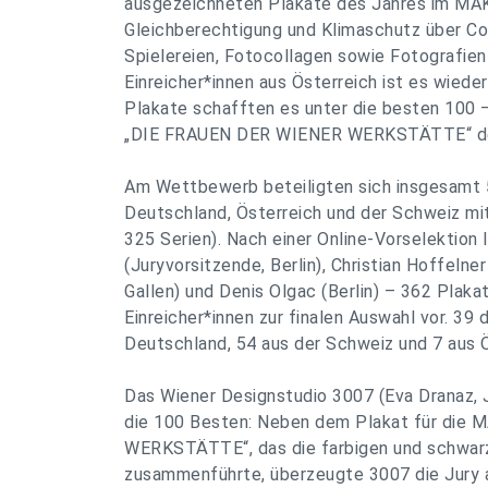
ausgezeichneten Plakate des Jahres im MAK 
Gleichberechtigung und Klimaschutz über Co
Spielereien, Fotocollagen sowie Fotografien
Einreicher*innen aus Österreich ist es wieder
Plakate schafften es unter die besten 100 –
„DIE FRAUEN DER WIENER WERKSTÄTTE“ des
Am Wettbewerb beteiligten sich insgesamt 5
Deutschland, Österreich und der Schweiz mi
325 Serien). Nach einer Online-Vorselektion 
(Juryvorsitzende, Berlin), Christian Hoffelne
Gallen) und Denis Olgac (Berlin) – 362 Plaka
Einreicher*innen zur finalen Auswahl vor. 3
Deutschland, 54 aus der Schweiz und 7 aus Ö
Das Wiener Designstudio 3007 (Eva Dranaz, J
die 100 Besten: Neben dem Plakat für die
WERKSTÄTTE“, das die farbigen und schwa
zusammenführte, überzeugte 3007 die Jury a