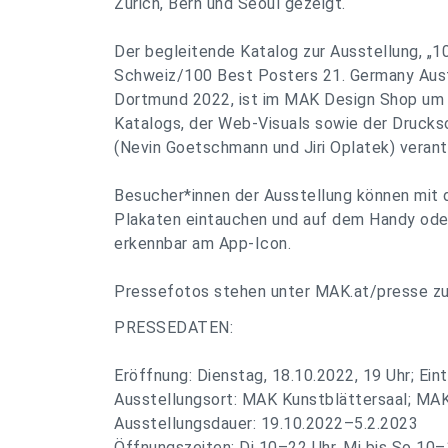
Zürich, Bern und Seoul gezeigt.
Der begleitende Katalog zur Ausstellung, „
Schweiz/100 Best Posters 21. Germany Austri
Dortmund 2022, ist im MAK Design Shop um 3
Katalogs, der Web-Visuals sowie der Drucks
(Nevin Goetschmann und Jiri Oplatek) verant
Besucher*innen der Ausstellung können mit de
Plakaten eintauchen und auf dem Handy oder
erkennbar am App-Icon.
Pressefotos stehen unter MAK.at/presse zu
PRESSEDATEN:
Eröffnung: Dienstag, 18.10.2022, 19 Uhr; Eintr
Ausstellungsort:
MAK Kunstblättersaal; MAK
Ausstellungsdauer: 19.10.2022–5.2.2023
Öffnungszeiten: Di 10–22 Uhr, Mi bis So 10–