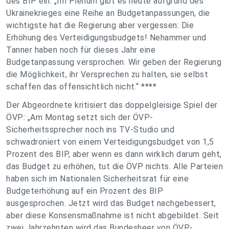
des BIP ein: „Im Plenum gibt es heute aufgrund des
Ukrainekrieges eine Reihe an Budgetanpassungen, die
wichtigste hat die Regierung aber vergessen: Die
Erhöhung des Verteidigungsbudgets! Nehammer und
Tanner haben noch für dieses Jahr eine
Budgetanpassung versprochen. Wir geben der Regierung
die Möglichkeit, ihr Versprechen zu halten, sie selbst
schaffen das offensichtlich nicht.“ ****
Der Abgeordnete kritisiert das doppelgleisige Spiel der
ÖVP: „Am Montag setzt sich der ÖVP-
Sicherheitssprecher noch ins TV-Studio und
schwadroniert von einem Verteidigungsbudget von 1,5
Prozent des BIP, aber wenn es dann wirklich darum geht,
das Budget zu erhöhen, tut die ÖVP nichts. Alle Parteien
haben sich im Nationalen Sicherheitsrat für eine
Budgeterhöhung auf ein Prozent des BIP
ausgesprochen. Jetzt wird das Budget nachgebessert,
aber diese Konsensmaßnahme ist nicht abgebildet. Seit
zwei Jahrzehnten wird das Bundesheer von ÖVP-