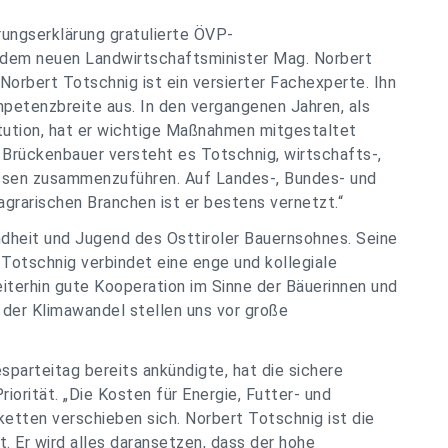
rungserklärung gratulierte ÖVP-
 dem neuen Landwirtschaftsminister Mag. Norbert
Norbert Totschnig ist ein versierter Fachexperte. Ihn
etenzbreite aus. In den vergangenen Jahren, als
itution, hat er wichtige Maßnahmen mitgestaltet
 Brückenbauer versteht es Totschnig, wirtschafts-,
essen zusammenzuführen. Auf Landes-, Bundes- und
grarischen Branchen ist er bestens vernetzt.“
ndheit und Jugend des Osttiroler Bauernsohnes. Seine
 Totschnig verbindet eine enge und kollegiale
iterhin gute Kooperation im Sinne der Bäuerinnen und
 der Klimawandel stellen uns vor große
arteitag bereits ankündigte, hat die sichere
orität. „Die Kosten für Energie, Futter- und
ketten verschieben sich. Norbert Totschnig ist die
. Er wird alles daransetzen, dass der hohe