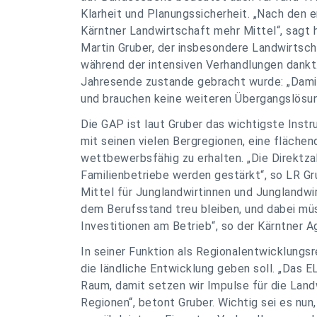
Klarheit und Planungssicherheit. „Nach den 
Kärntner Landwirtschaft mehr Mittel“, sagt
Martin Gruber, der insbesondere Landwirtscha
während der intensiven Verhandlungen dankt. 
Jahresende zustande gebracht wurde: „Damit 
und brauchen keine weiteren Übergangslösun
Die GAP ist laut Gruber das wichtigste Inst
mit seinen vielen Bergregionen, eine fläche
wettbewerbsfähig zu erhalten. „Die Direktzah
Familienbetriebe werden gestärkt“, so LR Gru
Mittel für Junglandwirtinnen und Junglandwir
dem Berufsstand treu bleiben, und dabei müs
Investitionen am Betrieb“, so der Kärntner A
In seiner Funktion als Regionalentwicklungs
die ländliche Entwicklung geben soll. „Das 
Raum, damit setzen wir Impulse für die Land
Regionen“, betont Gruber. Wichtig sei es nu