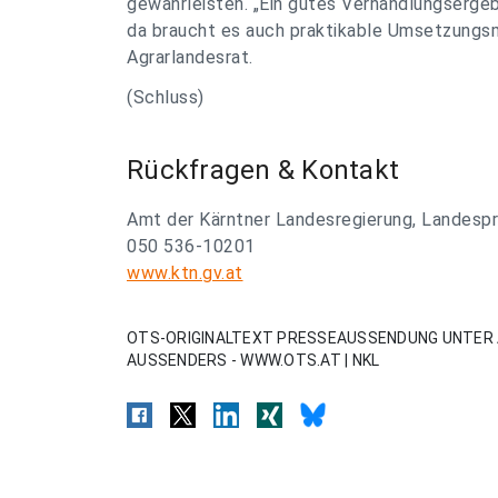
gewährleisten. „Ein gutes Verhandlungsergebn
da braucht es auch praktikable Umsetzungsm
Agrarlandesrat.
(Schluss)
Rückfragen & Kontakt
Amt der Kärntner Landesregierung, Landesp
050 536-10201
www.ktn.gv.at
OTS-ORIGINALTEXT PRESSEAUSSENDUNG UNTER 
AUSSENDERS - WWW.OTS.AT | NKL