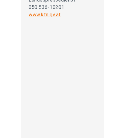
050 536-10201
www.ktn.gv.at