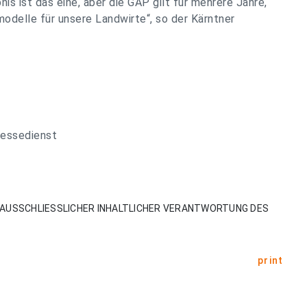
is ist das eine, aber die GAP gilt für mehrere Jahre,
odelle für unsere Landwirte“, so der Kärntner
ressedienst
AUSSCHLIESSLICHER INHALTLICHER VERANTWORTUNG DES
print