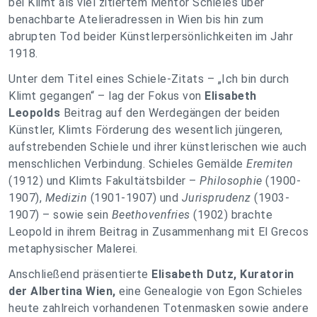
bei Klimt als viel zitiertem Mentor Schieles über
benachbarte Atelieradressen in Wien bis hin zum
abrupten Tod beider Künstlerpersönlichkeiten im Jahr
1918.
Unter dem Titel eines Schiele-Zitats – „Ich bin durch
Klimt gegangen“ – lag der Fokus von
Elisabeth
Leopolds
Beitrag auf den Werdegängen der beiden
Künstler, Klimts Förderung des wesentlich jüngeren,
aufstrebenden Schiele und ihrer künstlerischen wie auch
menschlichen Verbindung. Schieles Gemälde
Eremiten
(1912) und Klimts Fakultätsbilder –
Philosophie
(1900-
1907),
Medizin
(1901-1907) und
Jurisprudenz
(1903-
1907) – sowie sein
Beethovenfries
(1902) brachte
Leopold in ihrem Beitrag in Zusammenhang mit El Grecos
metaphysischer Malerei.
Anschließend präsentierte
Elisabeth Dutz, Kuratorin
der Albertina Wien,
eine Genealogie von Egon Schieles
heute zahlreich vorhandenen Totenmasken sowie andere