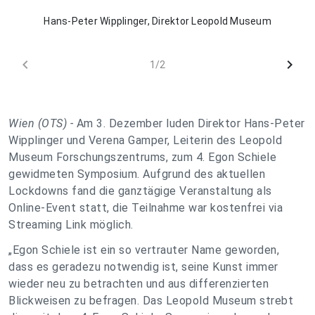
Hans-Peter Wipplinger, Direktor Leopold Museum
chevron_left
chevron_right
1/2
Wien (OTS) -
Am 3. Dezember luden Direktor Hans-Peter
Wipplinger und Verena Gamper, Leiterin des Leopold
Museum Forschungszentrums, zum 4. Egon Schiele
gewidmeten Symposium. Aufgrund des aktuellen
Lockdowns fand die ganztägige Veranstaltung als
Online-Event statt, die Teilnahme war kostenfrei via
Streaming Link möglich.
„
Egon Schiele ist ein so vertrauter Name geworden,
dass es geradezu notwendig ist, seine Kunst immer
wieder neu zu betrachten und aus differenzierten
Blickweisen zu befragen. Das Leopold Museum strebt