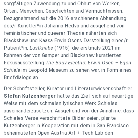
sorgfältigen Zuwendung zu und Obhut von Werken,
Orten, Menschen, Geschichten und Vermächtnissen.
Bezugnehmend auf die 2016 erschienene Abhandlung
des/r Künstler*in Johanna Hedva und ausgehend von
feministischer und queerer Theorie näherten sich
Blackshaw und Kaasa Erwin Osens Darstellung eines/r
Patient*in,
Lustknabe
(1915), die erstmals 2021 im
Rahmen der von Gamper und Blackshaw kuratierten
Fokusausstellung
The Body Electric: Erwin Osen – Egon
Schiele
im Leopold Museum zu sehen war, in Form eines
Briefdialogs an.
Der Schriftsteller, Kurator und Literaturwissenschaftler
Stefan Kutzenberger
hatte das Ziel, sich auf neuartige
Weise mit dem schmalen lyrischen Werk Schieles
auseinanderzusetzen. Ausgehend von der Annahme, dass
Schieles Verse verschriftete Bilder seien, plante
Kutzenberger in Kooperation mit dem in San Francisco
beheimateten Open Austria Art + Tech Lab den