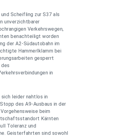
und Scheifling zur S37 als
in unverzichtbarer
hochrangigen Verkehrswegen,
nten benachteiligt worden
lung der A2-Südautobahn im
rüchtigte Hammerlklamm bei
rungsarbeiten gesperrt
n des
Verkehrsverbindungen in
ich leider nahtlos in
 Stopp des A9-Ausbaus in der
e Vorgehensweise beim
rtschaftsstandort Kärnten
null Toleranz und
. Geisterfahrten sind sowohl