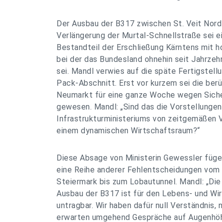
Der Ausbau der B317 zwischen St. Veit Nord 
Verlängerung der Murtal-Schnellstraße sei e
Bestandteil der Erschließung Kärntens mit 
bei der das Bundesland ohnehin seit Jahrzeh
sei. Mandl verwies auf die späte Fertigstel
Pack-Abschnitt. Erst vor kurzem sei die be
Neumarkt für eine ganze Woche wegen Siche
gewesen. Mandl: „Sind das die Vorstellunge
Infrastrukturministeriums von zeitgemäßen 
einem dynamischen Wirtschaftsraum?“
Diese Absage von Ministerin Gewessler füge s
eine Reihe anderer Fehlentscheidungen vom
Steiermark bis zum Lobautunnel. Mandl: „Di
Ausbau der B317 ist für den Lebens- und Wi
untragbar. Wir haben dafür null Verständnis, 
erwarten umgehend Gespräche auf Augenhöhe