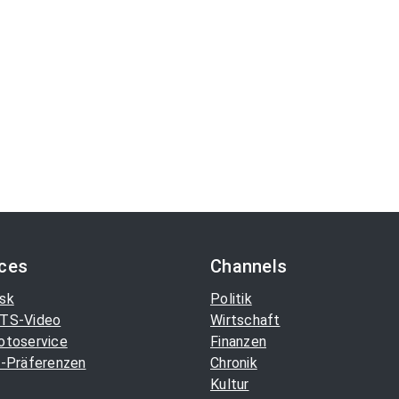
ices
Channels
sk
Politik
TS-Video
Wirtschaft
otoservice
Finanzen
-Präferenzen
Chronik
Kultur