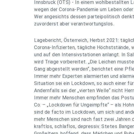
Innsbruck (OTS) - In einem wohlbestallten L
wegen der Corona-Pandemie um Leben oder
Wer angesichts dessen parteipolitisch denkt
zuvorderst aber verantwortungslos.
Lagebericht, Österreich, Herbst 2021: tägl
Corona-Infizierten, tägliche Höchststände, 
und auf den Intensivstationen anlangt. In Sa
wird Triage vorbereitet. „Die Leichen muss
Gang abgestellt werden“, berichtet eine Pfle
Immer mehr Experten alarmierten und alarmi
Situation sei ein Lockdown, so auch einer für
Andernfalls sei der „vierten Welle“ nicht Her
Immer mehr Menschen empfinden das Postul
Co. – „Lockdown für Ungeimpfte“ – als Hoh
sind de facto im Lockdown, um sich und and
mehr Menschen sind nach fast zwei Jahren d
kraftlos, schlaflos, depressiv. Stetes Bange
Großeltern, hoffend, dass Mädchen und Bub