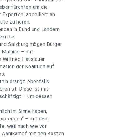
aber fürchten um die
 Experten, appelliert an
ute zu hören.
enden in Bund und Ländern
em die
und Salzburg mögen Bürger
 Malaise – mit
 Wilfried Hauslauer
ation der Koalition auf
ns.
ein drängt, ebenfalls
bremst. Diese ist mit
eschäftigt – um dessen
hlich im Sinne haben,
 „sprengen“ – mit dem
te, weil nach wie vor
en Wahlkampf mit den Kosten