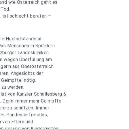
and wie Österreich geht es
 Tod.
, ist schlecht beraten –
iche Höchststände an
was Menschen in Spitälern
lzburger Landeskliniken
ten wegen Überfüllung am
gerin aus Oberösterreich.
eren. Angesichts der
 Geimpfte, nötig.
r zu werden.
at von Kanzler Schallenberg &
n. Denn immer mehr Geimpfte
ere zu schütze­n. Immer
er Pandemie freudlos,
n von Eltern und
en gesund von Kindergarten