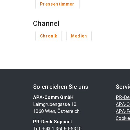
Pressestimmen
Channel
Chronik
Medien
So erreichen Sie uns
Serv
APA-Comm GmbH
PR-De
Laimgrubengasse 10
APA-O
1060 Wien, Österreich
APA-F
Cookie
PR-Desk Support
Tel. +43 1 36060-5310