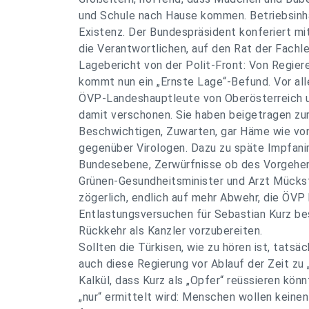
und Schule nach Hause kommen. Betriebsinh
Existenz. Der Bundespräsident konferiert mit
die Verantwortlichen, auf den Rat der Fachle
Lagebericht von der Polit-Front: Von Regier
kommt nun ein „Ernste Lage“-Befund. Vor all
ÖVP-Landeshauptleute von Oberösterreich 
damit verschonen. Sie haben beigetragen zur
Beschwichtigen, Zuwarten, gar Häme wie von
gegenüber Virologen. Dazu zu späte Impfanim
Bundesebene, Zerwürfnisse ob des Vorgehe
Grünen-Gesundheits­minister und Arzt Mückst
zögerlich, endlich auf mehr Abwehr, die ÖVP 
Entlastungsversuchen für Sebastian Kurz b
Rückkehr als Kanzler vorzubereiten.
Sollten die Türkisen, wie zu hören ist, tatsäc
auch diese Regierung vor Ablauf der Zeit zu
Kalkül, dass Kurz als „Opfer“ reüssieren könn
„nur“ ermittelt wird: Menschen wollen kein