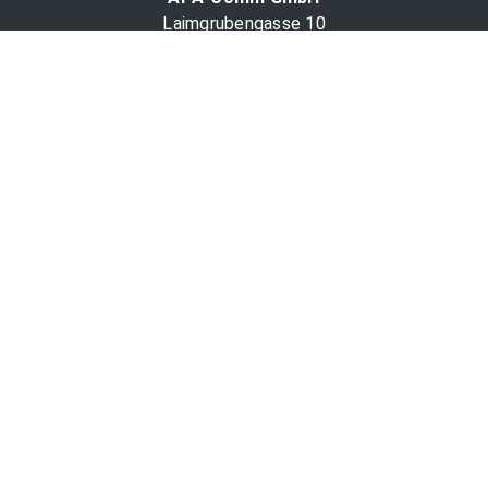
Laimgrubengasse 10
1060 Wien, Österreich
PR-Desk Support
Tel. +43 1 36060-5310
APA-Salesdesk
Tel. +43 1 36060-1234
comm@apa.at
Services
PR-Desk
APA-OTS-Video
APA-Fotoservice
Cookie-Präferenzen
OTS-App