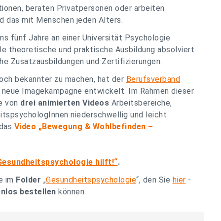
ionen, beraten Privatpersonen oder arbeiten
nd das mit Menschen jeden Alters.
 fünf Jahre an einer Universität Psychologie
le theoretische und praktische Ausbildung absolviert
he Zusatzausbildungen und Zertifizierungen.
noch bekannter zu machen, hat der
Berufsverband
 neue Imagekampagne entwickelt. Im Rahmen dieser
e von
drei animierten Videos
Arbeitsbereiche,
tspsychologInnen niederschwellig und leicht
 das
Video „Bewegung & Wohlbefinden
–
sundheitspsychologie hilft!“
.
e im
Folder
„
Gesundheitspsychologie
“, den Sie
hier
-
nlos bestellen
können.