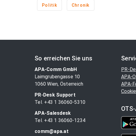
Politik
Chronik
So erreichen Sie uns
Serv
APA-Comm GmbH
PR-De
Laimgrubengasse 10
APA-O
1060 Wien, Österreich
APA-F
Cookie
PR-Desk Support
Tel. +43 1 36060-5310
OTS-
APA-Salesdesk
Tel. +43 1 36060-1234
comm@apa.at