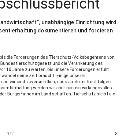
Abschlussbericht
andwirtschaft“, unabhängige Einrichtung wird
sentierhaltung dokumentieren und forcieren
 bis die Forderungen des Tierschutz-Volksbegehrens von
 Bundestierschutzgesetz und die Verankerung des
vor 10 Jahre zu warten, bis unsere Forderungen erfüllt
wandel seine Zeit braucht. Einige unserer
nd wir sind zuversichtlich, dass auch der Rest folgen
ssentierhaltung werden wir aber nun ein wirkungsvolles
er Bürger*innen im Land schaffen. Tierschutz bleibt ein
-
chevron_right
1/2