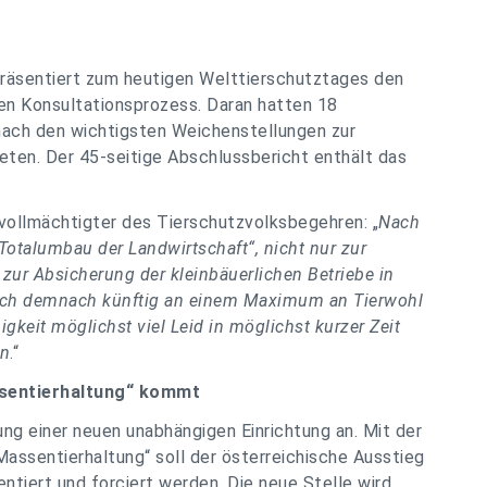
räsentiert zum heutigen Welttierschutztages den
en Konsultationsprozess. Daran hatten 18
 nach den wichtigsten Weichenstellungen zur
ten. Der 45-seitige Abschlussbericht enthält das
vollmächtigter des Tierschutzvolksbegehren: „
Nach
Totalumbau der Landwirtschaft“, nicht nur zur
zur Absicherung der kleinbäuerlichen Betriebe in
 sich demnach künftig an einem Maximum an Tierwohl
igkeit möglichst viel Leid in möglichst kurzer Zeit
en
.“
sentierhaltung“ kommt
fung einer neuen unabhängigen Einrichtung an. Mit der
assentierhaltung“ soll der österreichische Ausstieg
tiert und forciert werden. Die neue Stelle wird