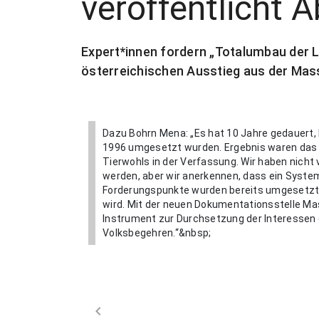
veröffentlicht 
Expert*innen fordern „Totalumbau der L
österreichischen Ausstieg aus der Mas
Dazu Bohrn Mena: „Es hat 10 Jahre gedauert,
1996 umgesetzt wurden. Ergebnis waren das
Tierwohls in der Verfassung. Wir haben nicht 
werden, aber wir anerkennen, dass ein System
Forderungspunkte wurden bereits umgesetzt u
wird. Mit der neuen Dokumentationsstelle Ma
Instrument zur Durchsetzung der Interessen d
Volksbegehren.“&nbsp;
chevron_left