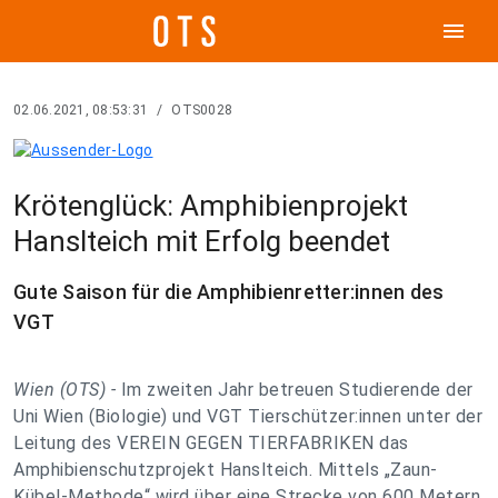
menu
02.06.2021, 08:53:31
/
OTS0028
Krötenglück: Amphibienprojekt
Hanslteich mit Erfolg beendet
Gute Saison für die Amphibienretter:innen des
VGT
Wien (OTS) -
Im zweiten Jahr betreuen Studierende der
Uni Wien (Biologie) und VGT Tierschützer:innen unter der
Leitung des VEREIN GEGEN TIERFABRIKEN das
Amphibienschutzprojekt Hanslteich. Mittels „Zaun-
Kübel-Methode“ wird über eine Strecke von 600 Metern